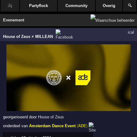
Jij
Partyflock
Community
Overig
🔍
Evenement
ical
House of Zeus × MILLEAN
georganiseerd door
House of Zeus
onderdeel van
Amsterdam Dance Event
(
ADE
)