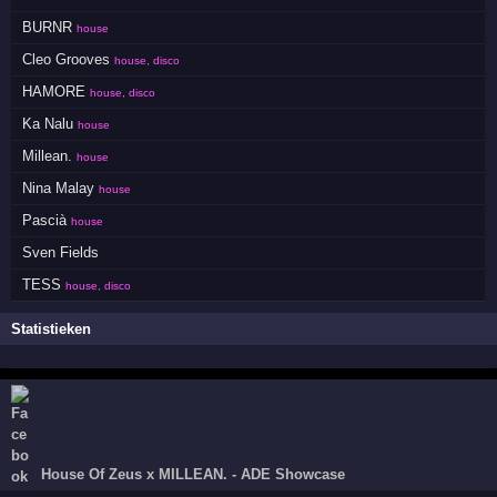
BURNR
house
Cleo Grooves
house, disco
HAMORE
house, disco
Ka Nalu
house
Millean.
house
Nina Malay
house
Pascià
house
Sven Fields
TESS
house, disco
Statistieken
House Of Zeus x MILLEAN. - ADE Showcase