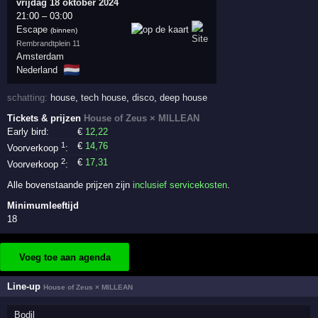
vrijdag 18 oktober 2024
21:00
–
03:00
Escape
(binnen)
Rembrandtplein 11
Amsterdam
🇳🇱
Nederland
schatting:
house
,
tech house
,
disco
,
deep house
Tickets & prijzen
House of Zeus × MILLEAN
Early bird:
€
12
,22
1
€
14
,76
Voorverkoop
:
2
€
17
,31
Voorverkoop
:
Alle bovenstaande prijzen zijn
inclusief servicekosten
.
Minimumleeftijd
18
Voeg toe aan agenda
Line-up
House of Zeus × MILLEAN
Bodil