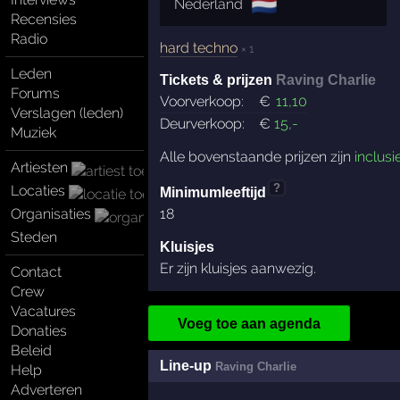
🇳🇱
Nederland
Recensies
Radio
hard techno
× 1
Leden
Tickets & prijzen
Raving Charlie
Forums
Voorverkoop:
€
11
,10
Verslagen (leden)
Deurverkoop:
€
15
,-
Muziek
Alle bovenstaande prijzen zijn
inclusi
Artiesten
?
Locaties
Minimumleeftijd
Organisaties
18
Steden
Kluisjes
Er zijn kluisjes aanwezig.
Contact
Crew
Vacatures
Voeg toe aan agenda
Donaties
Beleid
Line-up
Raving Charlie
Help
Adverteren