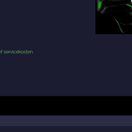
ef servicekosten
.