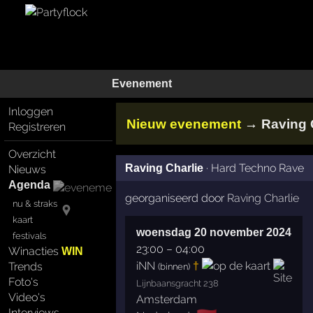
Evenement
Inloggen
→
Nieuw evenement
Raving 
Registreren
Overzicht
·
Hard Techno Rave
Raving Charlie
Nieuws
Agenda
georganiseerd door
Raving Charlie
nu & straks
kaart
woensdag 20 november 2024
festivals
23:00
–
04:00
Winacties
WIN
iNN
†
Trends
(binnen)
Foto's
Lijnbaansgracht 238
Video's
Amsterdam
Interviews