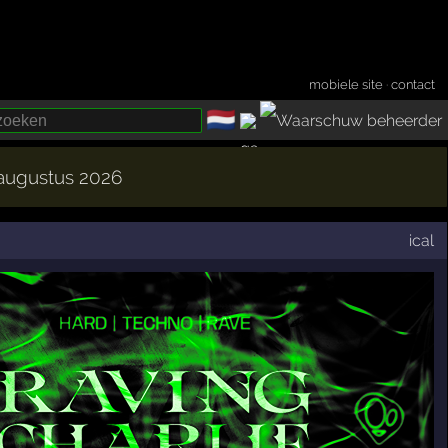
mobiele site
·
contact
🇳🇱
­
 augustus 2026
ical