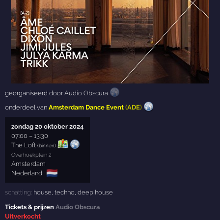
georganiseerd door
Audio Obscura
onderdeel van
Amsterdam Dance Event
(
ADE
)
zondag 20 oktober 2024
07:00
–
13:30
The Loft
(binnen)
Overhoekplein 2
Amsterdam
🇳🇱
Nederland
schatting:
house
,
techno
,
deep house
Tickets & prijzen
Audio Obscura
Uitverkocht