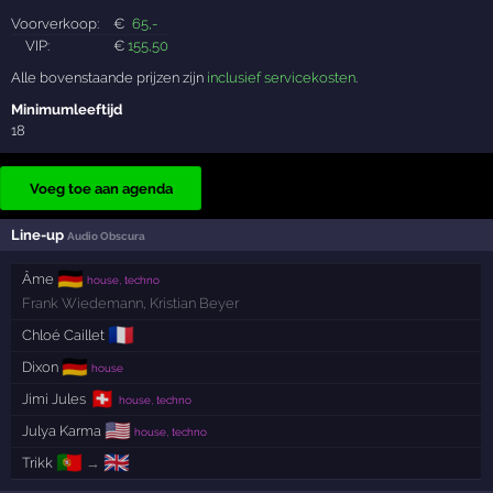
Voorverkoop:
€
65
,-
VIP:
€
155
,50
Alle bovenstaande prijzen zijn
inclusief servicekosten
.
Minimumleeftijd
18
Voeg toe aan agenda
Line-up
Audio Obscura
🇩🇪
Âme
house, techno
Frank Wiedemann
,
Kristian Beyer
🇫🇷
Chloé Caillet
🇩🇪
Dixon
house
🇨🇭
Jimi Jules
house, techno
🇺🇸
Julya Karma
house, techno
🇵🇹
🇬🇧
Trikk
→