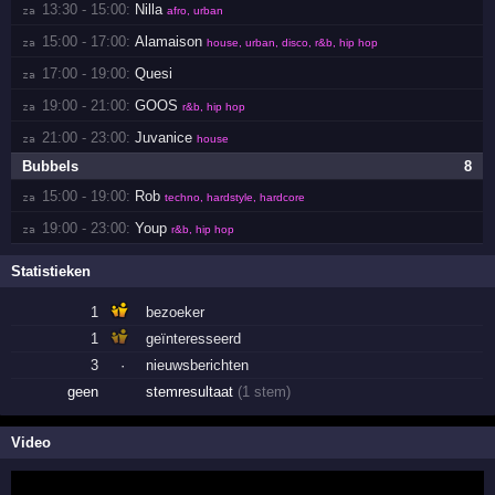
13:30 - 15:00:
Nilla
za 
afro, urban
15:00 - 17:00:
Alamaison
za 
house, urban, disco, r&b, hip hop
17:00 - 19:00:
Quesi
za 
19:00 - 21:00:
GOOS
za 
r&b, hip hop
21:00 - 23:00:
Juvanice
za 
house
Bubbels
8
15:00 - 19:00:
Rob
za 
techno, hardstyle, hardcore
19:00 - 23:00:
Youp
za 
r&b, hip hop
Statistieken
1
bezoeker
1
geïnteresseerd
3
·
nieuwsberichten
geen
stemresultaat
(1 stem)
Video