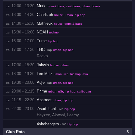
12:00 - 13:30:
Murk
za 
drum & bass, caribbean, urban, house
13:30 - 14:30:
Charlizeh
za 
house, urban, hip hop
14:30 - 15:30:
Mathiéux
za 
house, drum & bass
15:30 - 16:00:
NOAH
za 
techno
16:00 - 17:00:
Turne
za 
hip hop
17:00 - 17:30:
THC
za 
· rap
urban, hip hop
Rocks
17:30 - 18:30:
Jahwin
za 
house, urban
18:30 - 19:30:
Lee Millz
za 
urban, r&b, hip hop, afro
19:30 - 20:00:
Adje
za 
· rap
urban, hip hop
20:00 - 21:15:
Prime
za 
urban, r&b, hip hop, caribbean
21:15 - 22:30:
Abstract
za 
urban, hip hop
22:30 - 23:00:
Zwart Licht
za 
· live
hip hop
Hayzee
,
Akwasi
,
Leeroy
4shobangers
· MC
hip hop
Club Roto
3