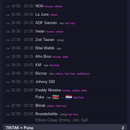
14:00 - 15:00:
NOA
za 
house, urban
15:00 - 16:00:
La June
za 
urban
16:00 - 16:30:
ADF Samski
za 
· rap
hip hop
16:30 - 17:30:
Irwan
za 
house, urban
17:30 - 18:00:
Zoë Tauran
za 
· zang
18:00 - 18:30:
Bilal Wahib
za 
· rap
18:30 - 19:15:
Afro Bros
za 
house, latin
19:15 - 19:45:
KM
za 
· rap
hip hop
19:45 - 20:30:
Bizzey
za 
· live
urban, hip hop, caribbean
20:30 - 21:30:
Johnny 500
za 
21:30 - 22:00:
Freddy Moreira
za 
house, urban, latin
🇸🇷
🇳🇱
Poke
→
· rap
hip hop
22:00 - 22:30:
$hirak
za 
urban, hip hop
22:30 - 23:00:
Broederliefde
za 
· zang
hip hop
Edson César
,
Emms
,
Jerr
,
Sjaf
TIKTAK × Puna
2