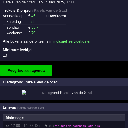
Parels van de Stad
,
zo 14 sep 2025, 13:00
Tickets & prijzen
Parels van de Stad
Voorverkoop:
€
45
,-
→ uitverkocht
zaterdag:
€
59
,-
zondag:
€
55
,-
weekend:
€
79
,-
Alle bovenstaande prijzen zijn
inclusief servicekosten
.
Minimumleeftijd
18
Voeg toe aan agenda
Plattegrond Parels van de Stad
Line-up
Parels van de Stad
Mainstage
1
12:00 - 14:00:
Demi Maria
za 
r&b, hip hop, caribbean, latin, afro