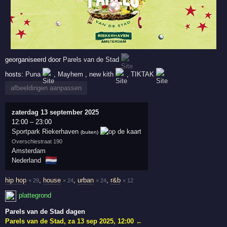
georganiseerd door
Parels van de Stad
hosts:
Puna
,
Mayhem
,
new kith
,
TIKTAK
afbeeldingen aanpassen
zaterdag 13 september 2025
12:00
–
23:00
Sportpark Riekerhaven
(buiten)
Overschiestraat 190
Amsterdam
🇳🇱
Nederland
hip hop
,
house
,
urban
,
r&b
× 29
× 24
× 24
× 12
plattegrond
Parels van de Stad dagen
Parels van de Stad
,
za 13 sep 2025, 12:00
←