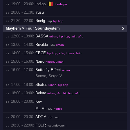
🇧🇪
19:00 - 20:00:
Indigo
za 
hardstyle
20:00 - 21:30:
Yusu
za 
21:30 - 22:00:
Nnelg
za 
· rap
hip hop
Mayhem × Four Soundsystem
5
12:00 - 13:00:
BASSA
za 
urban, hip hop, latin, afro
13:00 - 14:00:
Rivaldo
za 
· MC
urban
14:00 - 15:00:
CECE
za 
hip hop, afro, house, latin
15:00 - 16:00:
Narro
za 
house, urban
16:00 - 17:00:
Butterfly Effect
za 
urban
Bonxo
,
Serge V
17:00 - 18:00:
Shafes
za 
urban, hip hop
18:00 - 19:00:
Dolore
za 
urban, r&b, hip hop, afro
19:00 - 20:00:
Kev
za 
Mr. VI
· MC
house
20:00 - 20:30:
ADF Antje
za 
· rap
20:30 - 22:00:
FOUR
za 
· soundsystem