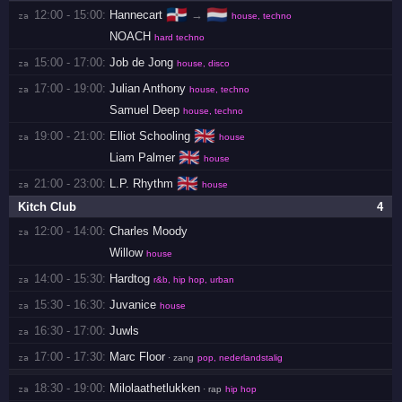
🇩🇴
🇳🇱
12:00 - 15:00:
Hannecart
→
za 
house, techno
NOACH
hard techno
15:00 - 17:00:
Job de Jong
za 
house, disco
17:00 - 19:00:
Julian Anthony
za 
house, techno
Samuel Deep
house, techno
🇬🇧
19:00 - 21:00:
Elliot Schooling
za 
house
🇬🇧
Liam Palmer
house
🇬🇧
21:00 - 23:00:
L.P. Rhythm
za 
house
Kitch Club
4
12:00 - 14:00:
Charles Moody
za 
Willow
house
14:00 - 15:30:
Hardtog
za 
r&b, hip hop, urban
15:30 - 16:30:
Juvanice
za 
house
16:30 - 17:00:
Juwls
za 
17:00 - 17:30:
Marc Floor
za 
· zang
pop, nederlandstalig
18:30 - 19:00:
Milolaathetlukken
za 
· rap
hip hop