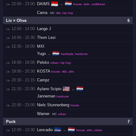
🇮🇩
🇳🇱
22:00 - 23:00:
DAIMS
→
za 
house, latin, caribbean
Cama
· MC
r&b, hip hop
Liv × Oliva
6
12:00 - 14:00:
Lange J
za 
14:00 - 15:30:
Thom Lesi
za 
15:30 - 18:00:
MXI
za 
🇳🇱
Yugo
→
hardstyle, hardcore
18:00 - 19:00:
Pelsko
za 
urban, hip hop
19:00 - 20:30:
KOSTA
za 
house, r&b, afro
20:30 - 21:15:
Campz
za 
🇺🇸
🇳🇱
21:15 - 22:00:
Aylano Scipio
→
za 
Janneman
hardcore
22:00 - 23:00:
Niels Stunnenberg
za 
house
Warner
· MC
urban
Puck
7
🇨🇻
🇳🇱
12:00 - 13:30:
Leocadio
→
za 
house, afro, urban