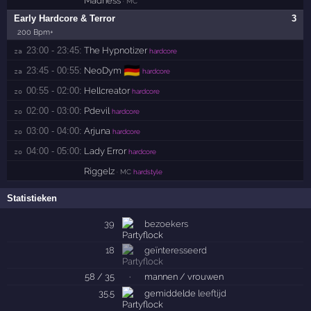
Madness
· MC
Early Hardcore & Terror
3
200 Bpm+
23:00 - 23:45:
The Hypnotizer
za 
hardcore
🇩🇪
23:45 - 00:55:
NeoDym
za 
hardcore
00:55 - 02:00:
Hellcreator
zo 
hardcore
02:00 - 03:00:
Pdevil
zo 
hardcore
03:00 - 04:00:
Arjuna
zo 
hardcore
04:00 - 05:00:
Lady Error
zo 
hardcore
Riggelz
· MC
hardstyle
Statistieken
39
bezoekers
18
geïnteresseerd
58 / 35
·
mannen / vrouwen
35.5
gemiddelde
leeftijd