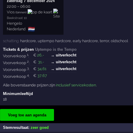
zaterdag 7 december 2024
22:00
–
06:00
Vios
(binnen)
Beekstraat 10
Hengelo
🇳🇱
Nederland
schatting:
hardcore
,
uptempo hardcore
,
early hardcore
,
terror
,
oldschool
Tickets & prijzen
Uptempo is the Tempo
1
€
26
,-
→ uitverkocht
Voorverkoop
:
2
€
31
,-
→ uitverkocht
Voorverkoop
:
3
€
34
,61
→ uitverkocht
Voorverkoop
:
4
€
37
,67
Voorverkoop
:
Alle bovenstaande prijzen zijn
inclusief servicekosten
.
Minimumleeftijd
18
Voeg toe aan agenda
Stemresultaat:
zeer goed