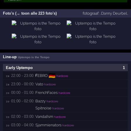
Foto's (→ toon alle 223 foto's)
fotograaf:
..Danny Deurbel..
Line-up
Uptempo is the Tempo
Early Uptempo
1
🇩🇪
22:00 - 23:00:
ҒEBRO
za 
hardcore
23:00 - 00:00:
Vato
za 
hardcore
00:00 - 01:00:
FrenchFaces
zo 
hardcore
01:00 - 02:00:
Bazzy
zo 
hardcore
Spitnoise
hardcore
02:00 - 03:00:
Vandal!sm
zo 
hardcore
03:00 - 04:00:
Sjammienators
zo 
hardcore