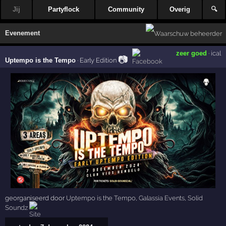
Jij
Partyflock
Community
Overig
🔍
Evenement
zeer goed
·
ical
📷
Uptempo is the Tempo
·
Early Edition
georganiseerd door
Uptempo is the Tempo
,
Galassia Events
,
Solid
Soundz