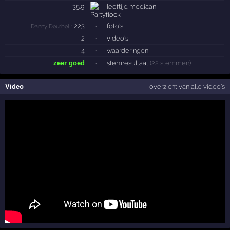
35.9
leeftijd
mediaan
223
·
foto's
..Danny Deurbel..:
2
·
video's
4
·
waarderingen
zeer goed
·
stemresultaat
(22 stemmen)
Video
overzicht van alle video's