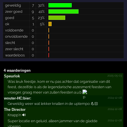
geweldig
7
32%
zeer goed
9
41%
goed
5
23%
ok
1
5%
voldoende
0
onvoldoende
0
slecht
0
zeer slecht
0
waardeloos
0
4 waarderingen
2025-05-03
Speurlok
Was leuk feestje, kom er nu pas achter dat organisatie van dit
feest, dezelfde is als de legendarische aszesment feesten van
vroeger, graag meer van zullen feesten a.u.b
2024-12-08
wouter-HC:bier:
Geweldig weer wat lekker knallen in de uptempo 💪🏻
2024-12-08
The Director
Knapp'n 🔊
2024-12-08
Super locatie en geluid, alleen jammer van de gladde
vloeren