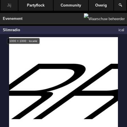
Jij
Partyflock
Community
Overig
🔍
Evenement
Slimradio
ical
1000 × 1000 · locatie