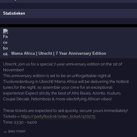
Statistieken
Mama Africa | Utrecht | 7 Year Anniversary Edition
Utrecht, join us for a special 7-year anniversary edition on the 1st of
November!
This anniversary edition is set to be an unforgettable night at
Tivolivredenburg in Utrecht! Mama Africa will be delivering the hottest
tunes for the night, so assemble your crew for an exceptional
experience! Expect strictly the best of Afro Beats, Azonto, Kuduro,
Coupé Décalé, Ndombolo & more electrifying African vibes!
These tickets are expected to sell quickly, secure yours immediately!
Tickets->
https://partyflock.nl/order_ticket/470275
Time: 23:30 - 04:00
→ lees meer