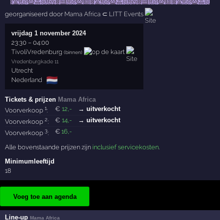
georganiseerd door
Mama Africa
⊂
LITT Events
vrijdag 1 november 2024
23:30
–
04:00
TivoliVredenburg
(binnen)
Vredenburgkade 11
Utrecht
🇳🇱
Nederland
Tickets & prijzen
Mama Africa
1
€
12
,-
→ uitverkocht
Voorverkoop
:
2
€
14
,-
→ uitverkocht
Voorverkoop
:
3
€
16
,-
Voorverkoop
:
Alle bovenstaande prijzen zijn
inclusief servicekosten
.
Minimumleeftijd
18
Voeg toe aan agenda
Line-up
Mama Africa