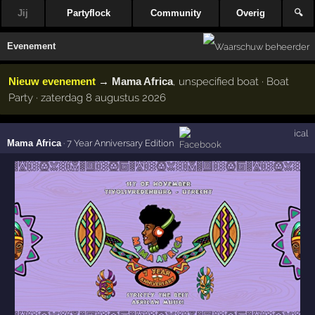
Jij
Partyflock
Community
Overig
🔍
Evenement
Nieuw evenement
→
Mama Africa
, unspecified boat · Boat
Party · zaterdag 8 augustus 2026
ical
Mama Africa
·
7 Year Anniversary Edition