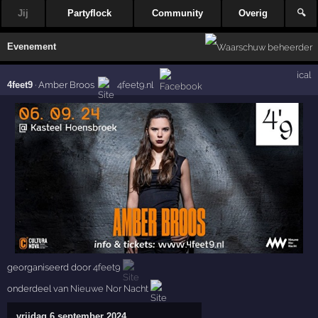
Jij
Partyflock
Community
Overig
🔍
Evenement
ical
4feet9
·
Amber Broos
4feet9.nl
georganiseerd door
4feet9
onderdeel van
Nieuwe Nor Nacht
vrijdag 6 september 2024