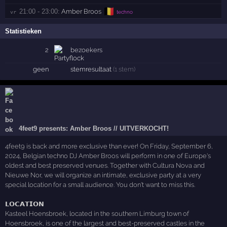
🇧🇪
21:00 - 23:00:
Amber Broos
vr 
techno
Statistieken
2
bezoekers
geen
stemresultaat
(1 stem)
4feet9 presents: Amber Broos // UITVERKOCHT!
4feet9 is back and more exclusive than ever! On Friday, September 6,
2024, Belgian techno DJ Amber Broos will perform in one of Europe's
oldest and best preserved venues. Together with Cultura Nova and
Nieuwe Nor, we will organize an intimate, exclusive party at a very
special location for a small audience. You don't want to miss this.
𝗟𝗢𝗖𝗔𝗧𝗜𝗢𝗡
Kasteel Hoensbroek, located in the southern Limburg town of
Hoensbroek, is one of the largest and best-preserved castles in the