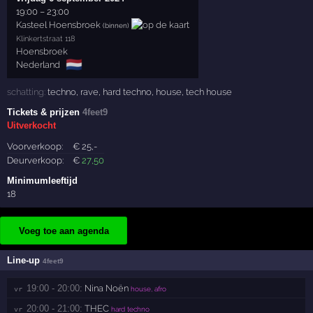
19:00
–
23:00
Kasteel Hoensbroek
(binnen)
Klinkertstraat 118
Hoensbroek
🇳🇱
Nederland
schatting:
techno
,
rave
,
hard techno
,
house
,
tech house
Tickets & prijzen
4feet9
Uitverkocht
Voorverkoop:
€
25
,-
Deurverkoop:
€
27
,50
Minimumleeftijd
18
Voeg toe aan agenda
Line-up
4feet9
19:00 - 20:00:
Nina Noën
vr 
house, afro
20:00 - 21:00:
THEC
vr 
hard techno