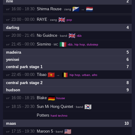
nile
2
🇧🇶
🇳🇱
16:00 - 18:30:
Shirma Rouse
→
vr 
· zang
🇬🇧
23:00 - 00:00:
RAYE
vr 
· zang
pop
darling
4
🇬🇧
20:00 - 21:45:
No Guidnce
vr 
· band
r&b
🇮🇹
21:45 - 00:00:
Sismino
vr 
· MC
r&b, hip hop, dubstep
madeira
5
yenisei
6
central park stage 1
7
🇻🇳
🇧🇪
22:45 - 00:00:
Tibao
→
vr 
hip hop, urban, afro
central park stage 2
8
hudson
9
🇩🇪
16:00 - 18:15:
Blake
vr 
house
🇰🇷
18:15 - 20:30:
Sun Mi Hong Quintet
vr 
· band
Potters
hard techno
maas
10
🇺🇸
17:15 - 19:30:
Maroon 5
vr 
· band