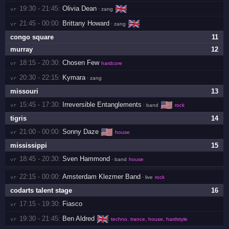
🇬🇧
19:30 - 21:45:
Olivia Dean
vr 
· zang
🇬🇧
21:45 - 00:00:
Brittany Howard
vr 
· zang
congo square
11
murray
12
18:15 - 20:30:
Chosen Few
vr 
hardcore
20:30 - 22:15:
Kymara
vr 
· zang
missouri
13
🇺🇸
15:45 - 17:30:
Irreversible Entanglements
vr 
· band
rock
tigris
14
🇺🇸
21:00 - 00:00:
Sonny Daze
vr 
house
mississippi
15
18:45 - 20:30:
Sven Hammond
vr 
· band
house
22:15 - 00:00:
Amsterdam Klezmer Band
vr 
· live
rock
codarts talent stage
16
17:15 - 19:30:
Fiasco
vr 
🇬🇧
19:30 - 21:45:
Ben Aldred
vr 
techno, trance, house, hardstyle