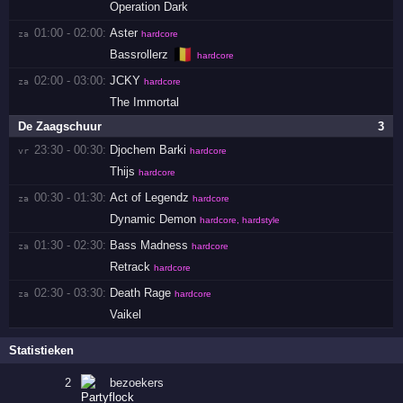
Operation Dark
01:00 - 02:00:
Aster
za 
hardcore
🇧🇪
Bassrollerz
hardcore
02:00 - 03:00:
JCKY
za 
hardcore
The Immortal
De Zaagschuur
3
23:30 - 00:30:
Djochem Barki
vr 
hardcore
Thijs
hardcore
00:30 - 01:30:
Act of Legendz
za 
hardcore
Dynamic Demon
hardcore, hardstyle
01:30 - 02:30:
Bass Madness
za 
hardcore
Retrack
hardcore
02:30 - 03:30:
Death Rage
za 
hardcore
Vaikel
Statistieken
2
bezoekers