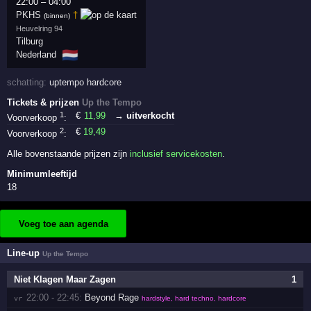
22:00
–
04:00
PKHS
†
(binnen)
Heuvelring 94
Tilburg
🇳🇱
Nederland
schatting:
uptempo hardcore
Tickets & prijzen
Up the Tempo
1
€
11
,99
→ uitverkocht
Voorverkoop
:
2
€
19
,49
Voorverkoop
:
Alle bovenstaande prijzen zijn
inclusief servicekosten
.
Minimumleeftijd
18
Voeg toe aan agenda
Line-up
Up the Tempo
Niet Klagen Maar Zagen
1
22:00 - 22:45:
Beyond Rage
vr 
hardstyle, hard techno, hardcore