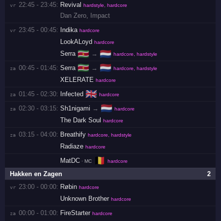
22:45 - 23:45:
Revival
vr 
hardstyle, hardcore
Dan Zero
,
Impact
23:45 - 00:45:
Indika
vr 
hardcore
LookALoyd
hardcore
🇸🇷
🇳🇱
Serra
→
hardcore, hardstyle
🇸🇷
🇳🇱
00:45 - 01:45:
Serra
→
za 
hardcore, hardstyle
XELERATE
hardcore
🇬🇧
01:45 - 02:30:
Infected
za 
hardcore
🇳🇱
02:30 - 03:15:
Sh1nigami
→
za 
hardcore
The Dark Soul
hardcore
03:15 - 04:00:
Breathify
za 
hardcore, hardstyle
Radiaze
hardcore
🇧🇪
MatDC
· MC
hardcore
Hakken en Zagen
2
23:00 - 00:00:
Røbin
vr 
hardcore
Unknown Brother
hardcore
00:00 - 01:00:
FireStarter
za 
hardcore