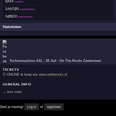
RAFF
techno
SANTØS
hard techno
SØBER
hard techno
Statistieken
Technomachine XXL - 05 Juli - On The Rocks Zoetermeer
𝗧𝗜𝗖𝗞𝗘𝗧𝗦
Ⓣ ONLINE te koop via:
www.ontherocks.nl
𝗚𝗘𝗡𝗘𝗥𝗔𝗟 𝗜𝗡𝗙𝗢
→ lees meer
Deel je mening!
Log in
of
registreer