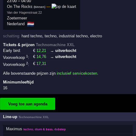
23:00
–
04:00
On The Rocks
—
(binnen)
Van der Hagenstraat 22
Zoetermeer
🇳🇱
Nederland
schatting:
hard techno
,
techno
,
industrial techno
,
electro
Tickets & prijzen
Technomachine XXL
Early bird:
€
12
,21
→ uitverkocht
1
€
14
,76
→ uitverkocht
Voorverkoop
:
2
€
17
,31
Voorverkoop
:
Alle bovenstaande prijzen zijn
inclusief servicekosten
.
Minimumleeftijd
16
Voeg toe aan agenda
Line-up
Technomachine XXL
Maximus
techno, drum & bass, dubstep