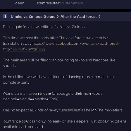
geen
stemresultaat
(2 stemmen)
U-niks vs Zinloos Geluid 》After the Acid forest《
Back again for a new edition of Uniks vs Zinloos!
This time we host the party after The acid forest, we are only 1
trainstation away!
https://www.facebook.com/events/s/acid-forest-
013/1554676792038555
The main area will be filled with pounding tekno and hardcore like
sounds!
In the chillout we will have all kinds of dancing music to make it a
complete party!
◇Line up main area:●1nc1n● (zinloos geluid)●Emel● (dosis
decibel)●Nocid●●Martha●(Zmk)
Hall 90 (expect all kinds of ravey tunes)○Deaf as hell○○The mixketiers
◇Entrance 10€ cash only (no early or late sleepers, just 10)◇Drink tokens
available cash and card