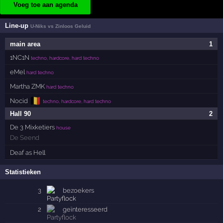
Voeg toe aan agenda
Line-up
U-Niks vs Zinloos Geluid
main area
1
1NC1N
techno, hardcore, hard techno
eMel
hard techno
Martha ZMK
hard techno
🇧🇪
Nocid
techno, hardcore, hard techno
Hall 90
2
De 3 Mixketiers
house
De Seend
Deaf as Hell
Statistieken
3
bezoekers
2
geïnteresseerd