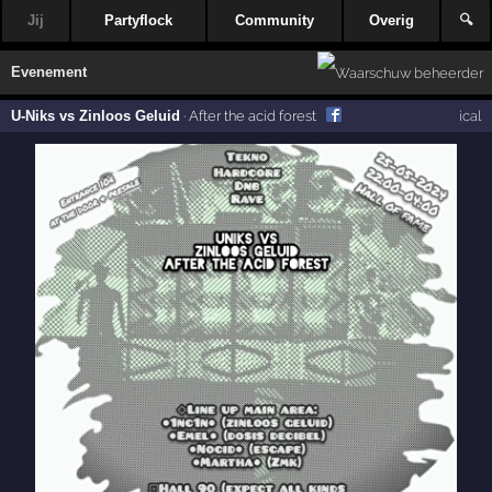
Jij
Partyflock
Community
Overig
🔍
Evenement
U-Niks vs Zinloos Geluid
·
After the acid forest
ical