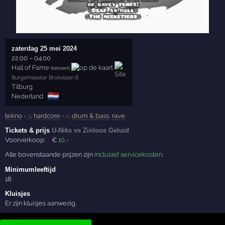
zaterdag 25 mei 2024
22:00
–
04:00
Hall of Fame
(binnen)
Burgemeester Brokxlaan 6
Tilburg
🇳🇱
Nederland
tekno
,
hardcore
,
drum & bass
,
rave
× 3
× 2
Tickets & prijs
U-Niks vs Zinloos Geluid
Voorverkoop:
€
10
,-
Alle bovenstaande prijzen zijn
inclusief servicekosten
.
Minimumleeftijd
18
Kluisjes
Er zijn kluisjes aanwezig.