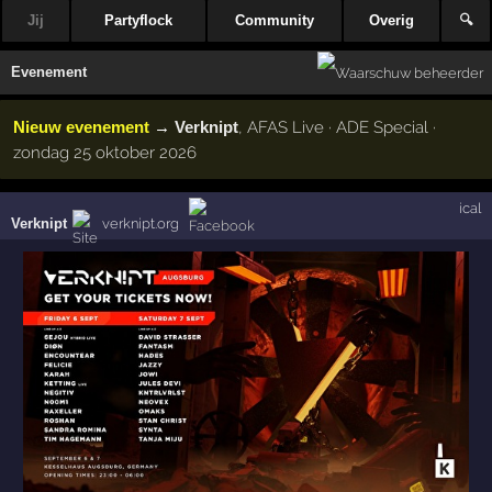
Jij
Partyflock
Community
Overig
🔍
Evenement
Nieuw evenement
→
Verknipt
, AFAS Live · ADE Special ·
zondag 25 oktober 2026
ical
Verknipt
verknipt.org