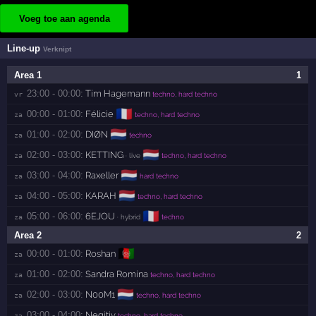
Voeg toe aan agenda
Line-up
Verknipt
Area 1
1
23:00 - 00:00:
Tim Hagemann
vr 
techno, hard techno
🇫🇷
00:00 - 01:00:
Félicie
za 
techno, hard techno
🇳🇱
01:00 - 02:00:
DIØN
za 
techno
🇳🇱
02:00 - 03:00:
KETTING
za 
· live
techno, hard techno
🇳🇱
03:00 - 04:00:
Raxeller
za 
hard techno
🇳🇱
04:00 - 05:00:
KARAH
za 
techno, hard techno
🇫🇷
05:00 - 06:00:
6EJOU
za 
· hybrid
techno
Area 2
2
🇦🇫
00:00 - 01:00:
Roshan
za 
01:00 - 02:00:
Sandra Romina
za 
techno, hard techno
🇳🇱
02:00 - 03:00:
N00M1
za 
techno, hard techno
03:00 - 04:00:
Negitiv
za 
techno, hard techno