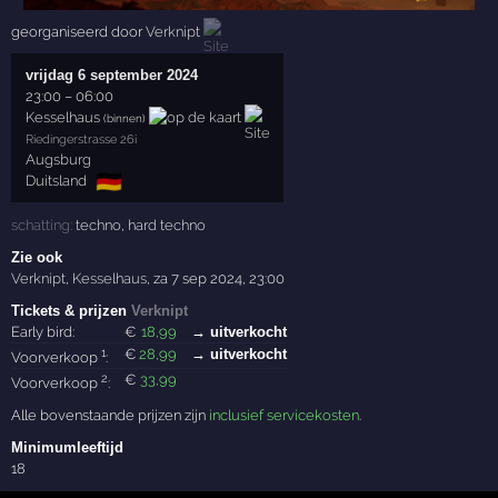
georganiseerd door
Verknipt
vrijdag 6 september 2024
23:00
–
06:00
Kesselhaus
(binnen)
Riedingerstrasse 26i
Augsburg
🇩🇪
Duitsland
schatting:
techno
,
hard techno
Zie ook
Verknipt
,
Kesselhaus
,
za 7 sep 2024, 23:00
Tickets & prijzen
Verknipt
Early bird:
€
18
,99
→ uitverkocht
1
€
28
,99
→ uitverkocht
Voorverkoop
:
2
€
33
,99
Voorverkoop
:
Alle bovenstaande prijzen zijn
inclusief servicekosten
.
Minimumleeftijd
18