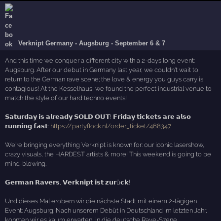
Verknipt Germany - Augsburg - September 6 & 7
And this time we conquer a different city with a 2-days long event:
Augsburg. After our debut in Germany last year, we couldn't wait to
return to the German rave scene; the love & energy you guys carry is
contagious! At the Kesselhaus, we found the perfect industrial venue to
match the style of our hard techno events!
𝗦𝗮𝘁𝘂𝗿𝗱𝗮𝘆 𝗶𝘀 𝗮𝗹𝗿𝗲𝗮𝗱𝘆 𝗦𝗢𝗟𝗗 𝗢𝗨𝗧! 𝗙𝗿𝗶𝗱𝗮𝘆 𝘁𝗶𝗰𝗸𝗲𝘁𝘀 𝗮𝗿𝗲 𝗮𝗹𝘀𝗼
𝗿𝘂𝗻𝗻𝗶𝗻𝗴 𝗳𝗮𝘀𝘁:
https://partyflock.nl/order_ticket/468347
We're bringing everything Verknipt is known for: our iconic lasershow,
crazy visuals, the HARDEST artists & more! This weekend is going to be
mind-blowing.
𝗚𝗲𝗿𝗺𝗮𝗻 𝗥𝗮𝘃𝗲𝗿𝘀, 𝗩𝗲𝗿𝗸𝗻𝗶𝗽𝘁 𝗶𝘀𝘁 𝘇𝘂𝗿ü𝗰𝗸!
Und dieses Mal erobern wir die nächste Stadt mit einem 2-tägigen
Event: Augsburg. Nach unserem Debüt in Deutschland im letzten Jahr,
konnten wir es kaum erwarten, in die deutsche Rave-Szene