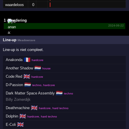
waardeloos
0
1 waardering
2024-06-22
Line-up
Meadowrave
Line-up is niet compleet.
🇫🇷
Anakonda
hardcore
🇳🇱
Another Shadow
house
🇬🇧
Code:Red
hardcore
🇳🇱
D-Passion
techno, hardcore
🇳🇱
Dark Matter Space Assembly
techno
Billy Zomerdijk
🇬🇧
Deathmachine
hardcore, hard techno
🇬🇧
Dolphin
hardcore, hard techno
🇬🇧
E-Coli