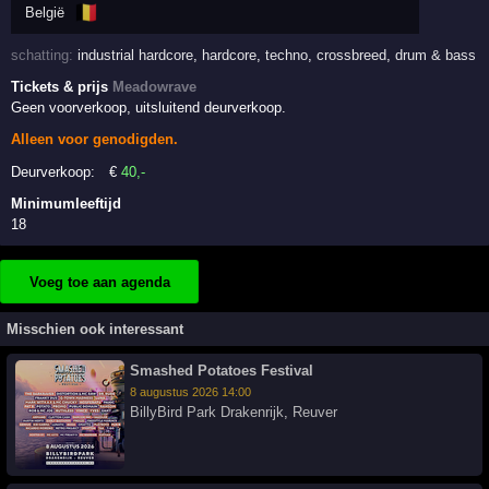
🇧🇪
België
schatting:
industrial hardcore
,
hardcore
,
techno
,
crossbreed
,
drum & bass
Tickets & prijs
Meadowrave
Geen voorverkoop, uitsluitend deurverkoop.
Alleen voor genodigden.
Deurverkoop:
€
40
,-
Minimumleeftijd
18
Voeg toe aan agenda
Misschien ook interessant
Smashed Potatoes Festival
8 augustus 2026 14:00
BillyBird Park Drakenrijk
,
Reuver