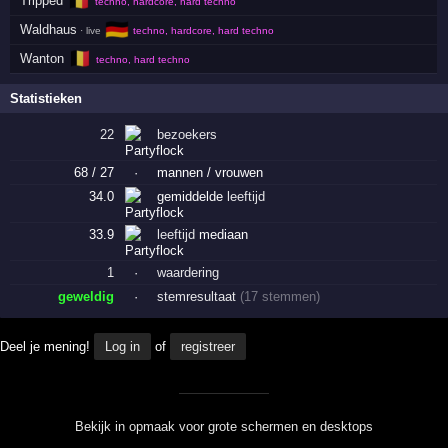
🇧🇪
Tripped
techno, hardcore, hard techno
🇩🇪
Waldhaus
· live
techno, hardcore, hard techno
🇧🇪
Wanton
techno, hard techno
Statistieken
22
bezoekers
68 / 27
·
mannen / vrouwen
34.0
gemiddelde
leeftijd
33.9
leeftijd
mediaan
1
·
waardering
geweldig
·
stemresultaat
(17 stemmen)
Deel je mening!
Log in
of
registreer
Bekijk in opmaak voor grote schermen en desktops