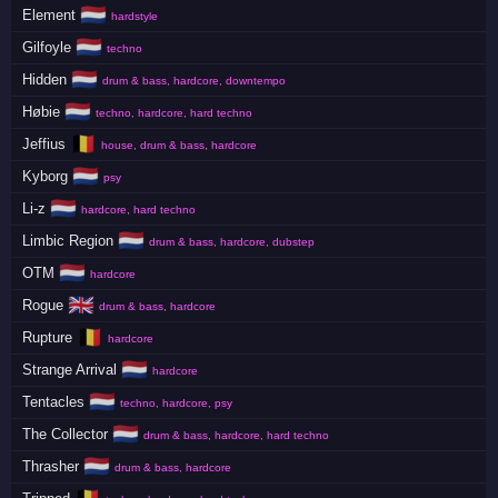
🇳🇱
Element
hardstyle
🇳🇱
Gilfoyle
techno
🇳🇱
Hidden
drum & bass, hardcore, downtempo
🇳🇱
Høbie
techno, hardcore, hard techno
🇧🇪
Jeffius
house, drum & bass, hardcore
🇳🇱
Kyborg
psy
🇳🇱
Li-z
hardcore, hard techno
🇳🇱
Limbic Region
drum & bass, hardcore, dubstep
🇳🇱
OTM
hardcore
🇬🇧
Rogue
drum & bass, hardcore
🇧🇪
Rupture
hardcore
🇳🇱
Strange Arrival
hardcore
🇳🇱
Tentacles
techno, hardcore, psy
🇳🇱
The Collector
drum & bass, hardcore, hard techno
🇳🇱
Thrasher
drum & bass, hardcore