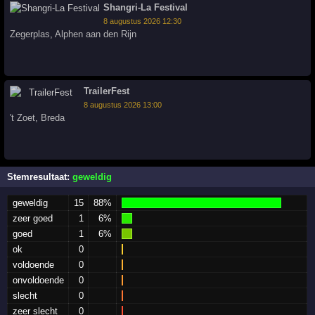
Shangri-La Festival
8 augustus 2026 12:30
Zegerplas
,
Alphen aan den Rijn
TrailerFest
8 augustus 2026 13:00
't Zoet
,
Breda
Stemresultaat:
geweldig
geweldig
15
88%
zeer goed
1
6%
goed
1
6%
ok
0
voldoende
0
onvoldoende
0
slecht
0
zeer slecht
0