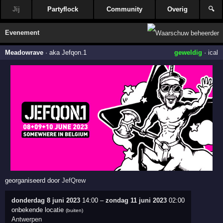
Jij
Partyflock
Community
Overig
🔍
Evenement
Meadowrave
·
aka Jefqon.1
geweldig
·
ical
georganiseerd door
JefQrew
donderdag 8 juni 2023
14:00
–
zondag 11 juni 2023
02:00
onbekende locatie
(buiten)
Antwerpen