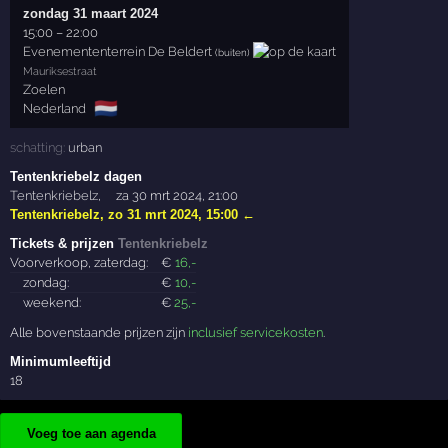
zondag 31 maart 2024
15:00
–
22:00
Evenemententerrein De Beldert
(buiten)
Mauriksestraat
Zoelen
🇳🇱
Nederland
schatting:
urban
Tentenkriebelz dagen
Tentenkriebelz
,
za 30 mrt 2024, 21:00
Tentenkriebelz
,
zo 31 mrt 2024, 15:00
←
Tickets & prijzen
Tentenkriebelz
Voorverkoop, zaterdag:
€
16
,-
zondag:
€
10
,-
weekend:
€
25
,-
Alle bovenstaande prijzen zijn
inclusief servicekosten
.
Minimumleeftijd
18
Voeg toe aan agenda