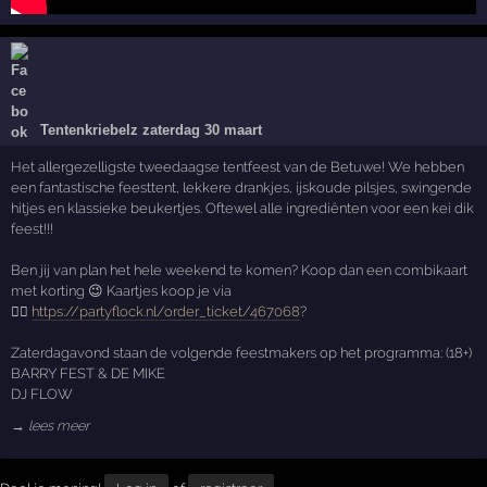
Tentenkriebelz zaterdag 30 maart
Het allergezelligste tweedaagse tentfeest van de Betuwe! We hebben
een fantastische feesttent, lekkere drankjes, ijskoude pilsjes, swingende
hitjes en klassieke beukertjes. Oftewel alle ingrediënten voor een kei dik
feest!!!
Ben jij van plan het hele weekend te komen? Koop dan een combikaart
met korting 😉 Kaartjes koop je via
👉🏻
https://partyflock.nl/order_ticket/467068
?
Zaterdagavond staan de volgende feestmakers op het programma: (18+)
BARRY FEST & DE MIKE
DJ FLOW
→ lees meer