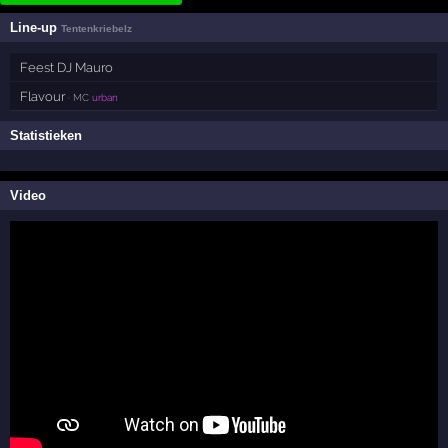
Line-up
Tentenkriebelz
Feest DJ Mauro
Flavour
· MC
urban
Statistieken
Video