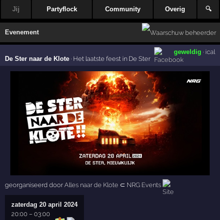
Jij
Partyflock
Community
Overig
🔍
Evenement
geweldig
·
ical
De Ster naar de Klote
·
Het laatste feest in De Ster
georganiseerd door
Alles naar de Klote
⊂
NRG Events
zaterdag 20 april 2024
20:00
–
03:00