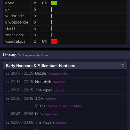
goed
2
8%
ok
0
voldoende
0
onvoldoende
0
slecht
0
zeer slecht
0
waardeloos
2
8%
Line-up
De Ster naar de Klote
Early Hardcore & Millennium Hardcore
1
20:00 - 21:15:
Dazzler
za 
hardcore, retro
21:15 - 22:15:
Neophyte
za 
hardcore
22:15 - 23:15:
The Viper
za 
hardcore
23:15 - 00:45:
J.D.A.
za 
hardcore
Vince
hardcore, house, hardstyle
00:45 - 02:00:
Panic
zo 
hardcore
02:00 - 03:00:
Tha Playah
zo 
hardcore