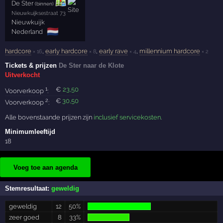
De Ster
(binnen)
Nieuwkuijksestraat 73
Nieuwkuijk
🇳🇱
Nederland
hardcore
,
early hardcore
,
early rave
,
millennium hardcore
× 16
× 8
× 4
× 2
Tickets & prijzen
De Ster naar de Klote
Uitverkocht
1
€
23
,50
Voorverkoop
:
2
€
30
,50
Voorverkoop
:
Alle bovenstaande prijzen zijn
inclusief servicekosten
.
Minimumleeftijd
18
Voeg toe aan agenda
Stemresultaat:
geweldig
geweldig
12
50%
zeer goed
8
33%