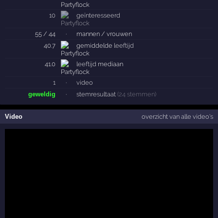
10
geïnteresseerd
55 / 44
·
mannen / vrouwen
40.7
gemiddelde
leeftijd
41.0
leeftijd
mediaan
1
·
video
geweldig
·
stemresultaat
(24 stemmen)
Video
overzicht van alle video's