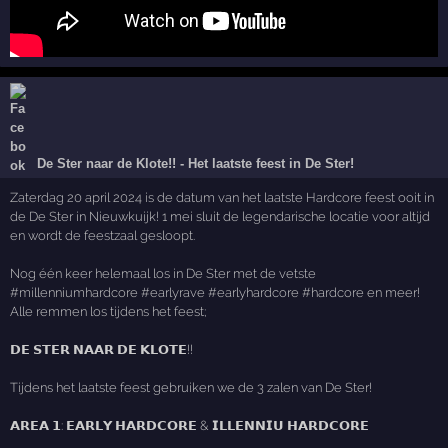
De Ster naar de Klote!! - Het laatste feest in De Ster!
Zaterdag 20 april 2024 is de datum van het laatste Hardcore feest ooit in
de De Ster in Nieuwkuijk! 1 mei sluit de legendarische locatie voor altijd
en wordt de feestzaal gesloopt.
Nog één keer helemaal los in De Ster met de vetste
#millenniumhardcore #earlyrave #earlyhardcore #hardcore en meer!
Alle remmen los tijdens het feest;
𝗗𝗘 𝗦𝗧𝗘𝗥 𝗡𝗔𝗔𝗥 𝗗𝗘 𝗞𝗟𝗢𝗧𝗘!!
Tijdens het laatste feest gebruiken we de 3 zalen van De Ster!
𝗔𝗥𝗘𝗔 𝟭: 𝗘𝗔𝗥𝗟𝗬 𝗛𝗔𝗥𝗗𝗖𝗢𝗥𝗘 & 𝗜𝗟𝗟𝗘𝗡𝗡𝗜𝗨 𝗛𝗔𝗥𝗗𝗖𝗢𝗥𝗘