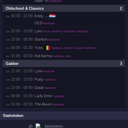
Alee
· MC
hardcore
Oldschool & Classics
2
🇳🇱
20:30 - 22:00:
Eddy
→
za 
OCD
hardcore
22:00 - 23:00:
Lars
za 
house, techno, hardcore, hardstyle
23:00 - 00:00:
Stanton
za 
hardcore
🇧🇪
00:00 - 01:00:
Yves
zo 
hardcore, trance, house, hardstyle
01:00 - 02:00:
Kid Karma
zo 
hardcore, retro
Gabber
3
21:00 - 22:00:
Lyrix
za 
hardcore
22:00 - 23:00:
Putty
za 
hardcore
23:00 - 00:00:
Graat
za 
hardcore
00:00 - 01:00:
Lady Error
zo 
hardcore
01:00 - 02:00:
The Raver
zo 
hardcore
Statistieken
36
bezoekers