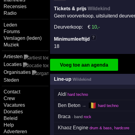
Recensies
Tickets & prijs
Wildekind
Radio
Geen voorverkoop, uitsluitend deurve
Leden
Deurverkoop:
€
10
,-
Forums
?
Verslagen (leden)
Minimumleeftijd
Muziek
18
Artiesten
Locaties
Voeg toe aan agenda
Organisaties
Line-up
Wildekind
Steden
Contact
Aldï
hard techno
Crew
🇧🇪
Vacatures
Ben Beton
→
hard techno
Donaties
Braca
· band
rock
Beleid
Help
Khaoz Engine
drum & bass, hardcore
Adverteren