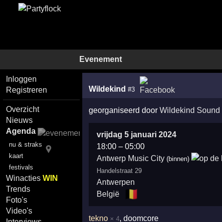
Evenement
Inloggen
Wildekind
#3
Registreren
Overzicht
georganiseerd door
Wildekind Sound
Nieuws
Agenda
vrijdag 5 januari 2024
nu & straks
18:00
–
05:00
kaart
Antwerp Music City
(binnen)
festivals
Handelstraat 29
Winacties
WIN
Antwerpen
Trends
🇧🇪
België
Foto's
Video's
tekno
, doomcore
× 4
Interviews