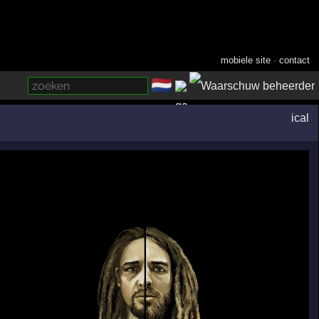
mobiele site
·
contact
🇳🇱
­
ical