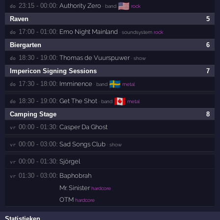
🇺🇸
23:15 - 00:00:
Authority Zero
do 
· band
rock
Raven
5
17:00 - 01:00:
Emo Night Mainland
do 
· soundsystem
rock
Biergarten
6
18:30 - 19:00:
Thomas de Vuurspuwer
do 
· show
Impericon Signing Sessions
7
🇸🇪
17:30 - 18:00:
Imminence
do 
· band
metal
🇨🇦
18:30 - 19:00:
Get The Shot
do 
· band
metal
Camping Stage
8
00:00 - 01:30:
Casper Da Ghost
vr 
00:00 - 03:00:
Sad Songs Club
vr 
· show
00:00 - 01:30:
Sjörgel
vr 
01:30 - 03:00:
Baphobrah
vr 
Mr. Sinister
hardcore
OTM
hardcore
Statistieken