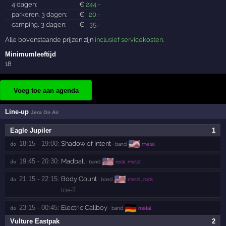
4 dagen:
€
244
,-
parkeren, 3 dagen:
€
20
,-
camping, 3 dagen:
€
35
,-
Alle bovenstaande prijzen zijn
inclusief servicekosten
.
Minimumleeftijd
18
Voeg toe aan agenda
Line-up
Jera On Air
Eagle Jupiler
1
🇺🇸
18:15 - 19:00:
Shadow of Intent
do 
· band
metal
🇺🇸
19:45 - 20:30:
Madball
do 
· band
rock, metal
🇺🇸
21:15 - 22:15:
Body Count
do 
· band
metal, rock
Ice-T
🇩🇪
23:15 - 00:45:
Electric Callboy
do 
· band
metal
Vulture Eastpak
2