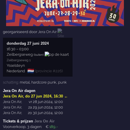
georganiseerd door
Jera On Air
donderdag 27 juni 2024
16:30
–
03:00
Zeilbergseweg
(buiten)
Zeilbergseweg 1
Ysselsteyn
🇳🇱
Nederland
(
provincie #226
)
schatting:
metal
,
hardcore punk
,
punk
Jera On Air dagen
Jera On Air
,
do 27 jun 2024, 16:30
←
Jera On Air
,
vr 28 jun 2024, 12:00
Jera On Air
,
za 29 jun 2024, 12:00
Jera On Air
,
zo 30 jun 2024, 12:00
Tickets & prijzen
Jera On Air
Voorverkoop, 3 dagen:
€
189
,-