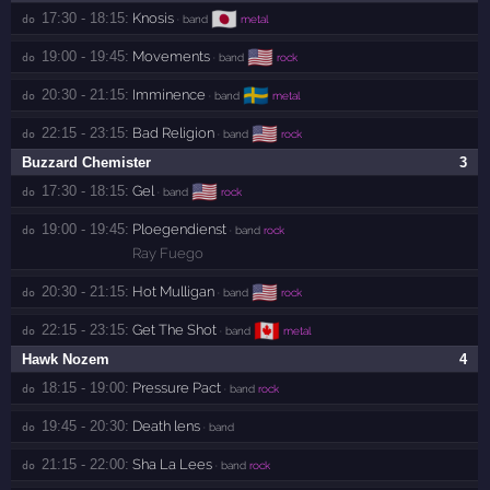
🇯🇵
17:30 - 18:15:
Knosis
do 
· band
metal
🇺🇸
19:00 - 19:45:
Movements
do 
· band
rock
🇸🇪
20:30 - 21:15:
Imminence
do 
· band
metal
🇺🇸
22:15 - 23:15:
Bad Religion
do 
· band
rock
Buzzard Chemister
3
🇺🇸
17:30 - 18:15:
Gel
do 
· band
rock
19:00 - 19:45:
Ploegendienst
do 
· band
rock
Ray Fuego
🇺🇸
20:30 - 21:15:
Hot Mulligan
do 
· band
rock
🇨🇦
22:15 - 23:15:
Get The Shot
do 
· band
metal
Hawk Nozem
4
18:15 - 19:00:
Pressure Pact
do 
· band
rock
19:45 - 20:30:
Death lens
do 
· band
21:15 - 22:00:
Sha La Lees
do 
· band
rock