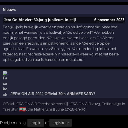
Nieuws
Jera On Air viert 30-jarig jubileum in stijl
6 november 2023
Een 30-jarig huwelijk wordt een parelen bruiloft genoemd. Maar hoe
noem je het wanneer je als festival je 30e editie viert? We hebben
eerlijk gezegd geen idee. Wat we wel weten is dat Jera On Air een
parel van een festival is én dat komend jaar de 30e editie op de
agenda staat! En wel op 27, 28 en 29 juni. Van donderdag tot en met
zaterdag staat het festivalterrein in Ysselsteyn weer vol met het beste
op het gebied van punk, hardcore en metalcore.
JERA ON AIR 2024 Official 30th ANNIVERSARY!
Official JERA ON AIR Facebook event || JERA ON AIR 2023, Edition #30 in
🇱🇧
Ysselstyn
, the Netherlans || June 27-28-29-30
Deel je mening!
Log in
of
registreer