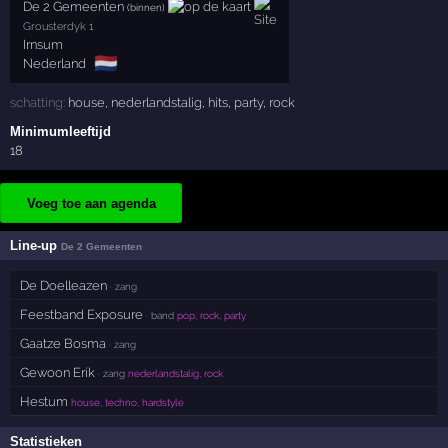
De 2 Gemeenten
(binnen)
Grousterdyk 1
Irnsum
🇳🇱
Nederland
schatting:
house
,
nederlandstalig
,
hits
,
party
,
rock
Minimumleeftijd
18
Voeg toe aan agenda
Line-up
De 2 Gemeenten
De Doelleazen
· zang
Feestband Exposure
· band
pop, rock, party
Gaatze Bosma
· zang
Gewoon Erik
· zang
nederlandstalig, rock
Hestum
house, techno, hardstyle
Statistieken