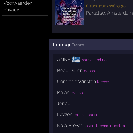
Voorwaarden
8 augustus 2026 23:30
Privacy
Paradiso
,
Amsterdam
Line-up
Frenzy
🇬🇷
ANNĒ
house, techno
Beau Didier
techno
Comrade Winston
techno
Isaiah
techno
Jerrau
Levzon
techno, house
Nala Brown
house, techno, dubstep