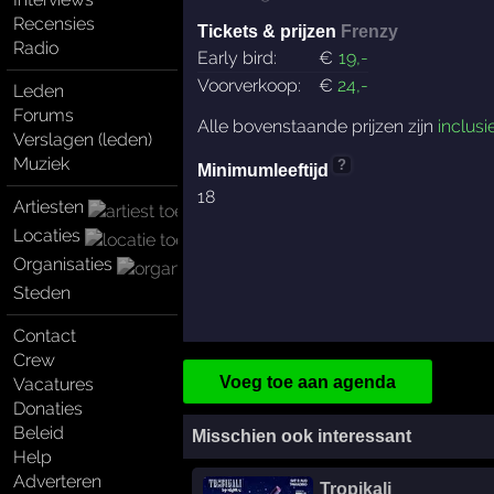
Recensies
Tickets & prijzen
Frenzy
Radio
Early bird:
€
19
,-
Voorverkoop:
€
24
,-
Leden
Forums
Alle bovenstaande prijzen zijn
inclusi
Verslagen (leden)
Muziek
?
Minimumleeftijd
18
Artiesten
Locaties
Organisaties
Steden
Contact
Crew
Voeg toe aan agenda
Vacatures
Donaties
Beleid
Misschien ook interessant
Help
Adverteren
Tropikali