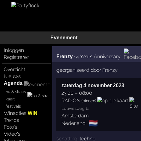
Evenement
Inloggen
·
4 Years Anniversary
Frenzy
Registreren
Overzicht
georganiseerd door
Frenzy
Nieuws
Agenda
zaterdag 4 november 2023
nu & straks
23:00
–
08:00
kaart
RADION
(binnen)
festivals
Louwesweg 1a
Winacties
WIN
Amsterdam
Trends
🇳🇱
Nederland
Foto's
Video's
schatting:
techno
Interviews