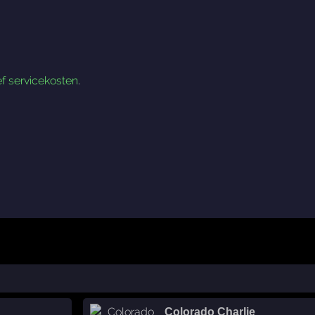
ef servicekosten
.
Colorado Charlie