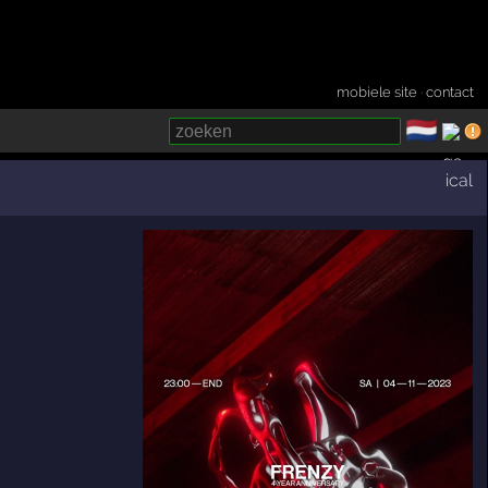
mobiele site
·
contact
🇳🇱
­
ical