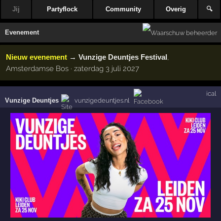
Jij
Partyflock
Community
Overig
🔍
Evenement
Nieuw evenement
→
Vunzige Deuntjes Festival
,
Amsterdamse Bos · zaterdag 3 juli 2027
ical
Vunzige Deuntjes
vunzigedeuntjes.nl