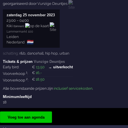
georganiseerd door
Vunzige Deuntjes
zaterdag 25 november 2023
23:00
–
04:00
Kiki
(binnen)
Lammermarkt 100
Leiden
🇳🇱
Nederland
schatting:
r&b
,
dancehall
,
hip hop
,
urban
Tickets & prijzen
Vunzige Deuntjes
Early bird:
€
13
,50
→ uitverkocht
1
€
16
,-
Voorverkoop
:
2
€
18
,50
Voorverkoop
:
Alle bovenstaande prijzen zijn
inclusief servicekosten
.
Minimumleeftijd
18
Voeg toe aan agenda