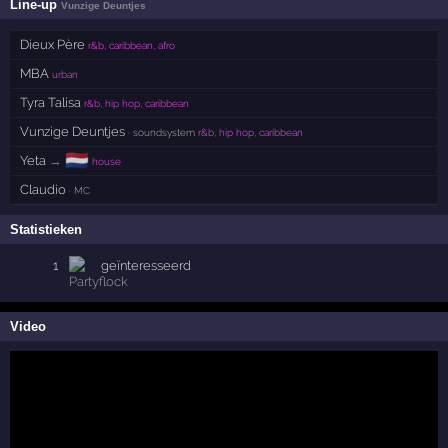
Line-up
Vunzige Deuntjes
Dieux Père
r&b, caribbean, afro
MBA
urban
Tyra Talisa
r&b, hip hop, caribbean
Vunzige Deuntjes
· soundsystem
r&b, hip hop, caribbean
🇳🇱
Yeta
→
house
Claudio
· MC
Statistieken
1
geïnteresseerd
Video