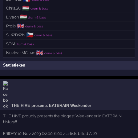
🇭🇺
Chris.SU
drum & bass
🇭🇺
Liveon
drum & bass
🇬🇧
Prolix
drum & bass
🇨🇿
SLWDWN
drum & bass
SOM
drum & bass
🇬🇧
Nuklear MC
· MC
drum & bass
Statistieken
THE HIVE presents EATBRAIN Weekender
THE HIVE proudly presents the biggest Weekender in EATBRAIN
history!!
FRIDAY 10. Nov. 2023 (22:00-6:00 / artists billed A-Z)