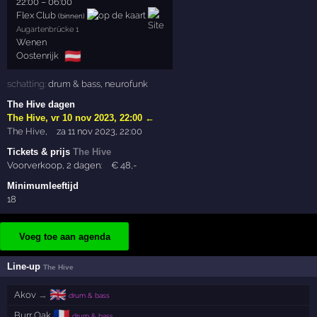
22:00
–
06:00
Flex Club
(binnen)
Augartenbrücke 1
Wenen
🇦🇹
Oostenrijk
schatting:
drum & bass
,
neurofunk
The Hive dagen
The Hive
,
vr 10 nov 2023, 22:00
←
The Hive
,
za 11 nov 2023, 22:00
Tickets & prijs
The Hive
Voorverkoop, 2 dagen:
€
48
,-
Minimumleeftijd
18
Voeg toe aan agenda
Line-up
The Hive
🇬🇧
Akov
→
drum & bass
🇫🇷
Burr Oak
drum & bass