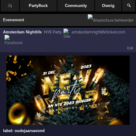
Jij
Partyflock
Community
Overig
🔍
Evenement
Amsterdam Nightlife
·
NYE Party
amsterdamnightlifeticket.com
ical
label:
oudejaarsavond