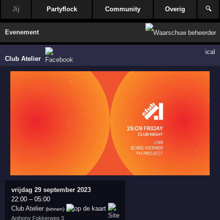
Jij
Partyflock
Community
Overig
🔍
Evenement
ical
Club Atelier
vrijdag 29 september 2023
22:00
–
05:00
Club Atelier
(binnen)
Anthony Fokkerweg 3