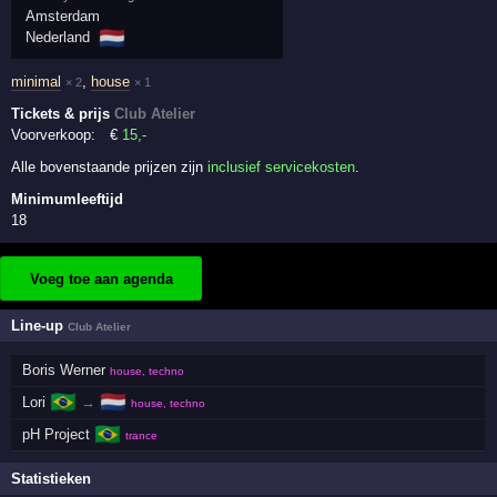
Amsterdam
🇳🇱
Nederland
minimal
,
house
× 2
× 1
Tickets & prijs
Club Atelier
Voorverkoop:
€
15
,-
Alle bovenstaande prijzen zijn
inclusief servicekosten
.
Minimumleeftijd
18
Voeg toe aan agenda
Line-up
Club Atelier
Boris Werner
house, techno
🇧🇷
🇳🇱
Lori
→
house, techno
🇧🇷
pH Project
trance
Statistieken