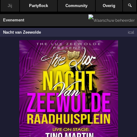
Jij
Partyflock
Community
Overig
🔍
Evenement
Nacht van Zeewolde
ical