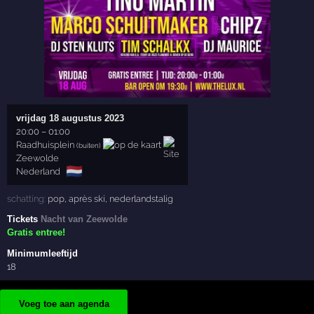
vrijdag 18 augustus 2023
20:00
–
01:00
Raadhuisplein
(buiten)
Zeewolde
🇳🇱
Nederland
schatting:
pop
,
après ski
,
nederlandstalig
Tickets
Nacht van Zeewolde
Gratis entree!
Minimumleeftijd
18
Voeg toe aan agenda