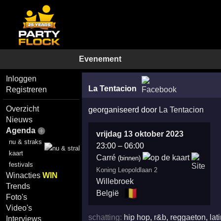
Evenement
Inloggen
La Tentacion
Registreren
Overzicht
georganiseerd door
La Tentacion
Nieuws
Agenda
vrijdag 13 oktober 2023
nu & straks
23:00
–
06:00
kaart
Carré
(binnen)
festivals
Koning Leopoldlaan 2
Winacties
WIN
Willebroek
Trends
🇧🇪
België
Foto's
Video's
schatting:
hip hop
,
r&b
,
reggaeton
,
lat
Interviews