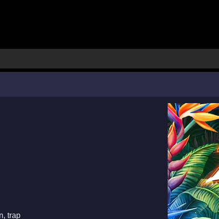
in
,
trap