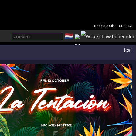
mobiele site
·
contact
🇳🇱
­
ical