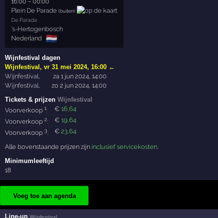
16:00
–
00:00
Plein De Parade
(buiten)
De Parade
's-Hertogenbosch
🇳🇱
Nederland
Wijnfestival dagen
Wijnfestival
,
vr 31 mei 2024, 16:00
←
Wijnfestival
,
za 1 jun 2024, 14:00
Wijnfestival
,
zo 2 jun 2024, 14:00
Tickets & prijzen
Wijnfestival
1
€
16
,64
Voorverkoop
:
2
€
19
,64
Voorverkoop
:
3
€
23
,64
Voorverkoop
:
Alle bovenstaande prijzen zijn
inclusief servicekosten
.
Minimumleeftijd
18
Voeg toe aan agenda
Line-up
Wijnfestival