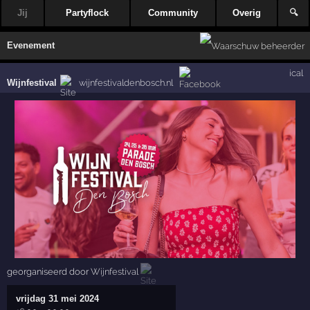
Jij
Partyflock
Community
Overig
🔍
Evenement
ical
Wijnfestival
wijnfestivaldenbosch.nl
georganiseerd door
Wijnfestival
vrijdag 31 mei 2024