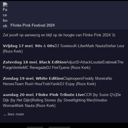
Flinke Pink Festival 2024
Zet jezelf op aanwezig en blijf op de hoogte van Flinke Pink 2024 🚀
𝗩𝗿𝗶𝗷𝗱𝗮𝗴 𝟭𝟳 𝗺𝗲𝗶, 𝟵𝟬𝘀 & 𝟬𝟬𝘀DJ SowiesoK-LiberMark NautaStefan Leur
(Roze Kerk)
𝗭𝗮𝘁𝗲𝗿𝗱𝗮𝗴 𝟭𝟴 𝗺𝗲𝗶, 𝗕𝗹𝗮𝗰𝗸 𝗘𝗱𝗶𝘁𝗶𝗼𝗻AdjuztD-AttackLoudarErabreakThe
PurgeVertileMC RenegadeDJ FireTjuene (Roze Kerk)
𝗭𝗼𝗻𝗱𝗮𝗴 𝟭𝟵 𝗺𝗲𝗶, 𝗪𝗵𝗶𝘁𝗲 𝗘𝗱𝗶𝘁𝗶𝗼𝗻ClaploopersFreddy MoreiraNo
HeroesTeam Rush HourTrobiYanikDJ Esjay (Roze Kerk)
𝗮𝗮𝗻𝗱𝗮𝗴 𝟮𝟬 𝗺𝗲𝗶, 𝗙𝗹𝗶𝗻𝗸𝗲 𝗣𝗶𝗻𝗸 𝗧𝗿𝗶𝗯𝘂𝘁𝗲 𝗟𝗶𝘃𝗲CCR (by Susie Q's)De
Dijk (by Het Dijkt)Rolling Stones (by Streetfighting Men)Voodoo
WomanMark Nauta (Roze Kerk)
→ lees meer