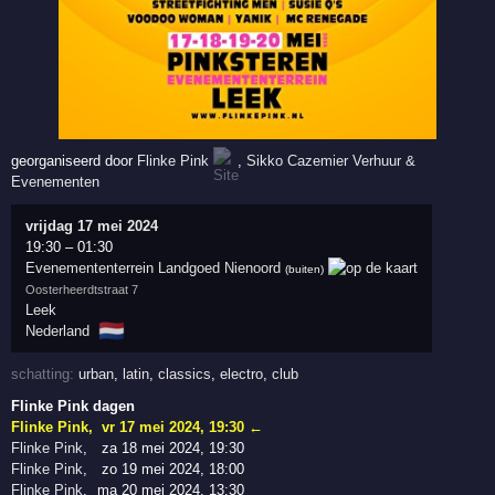
georganiseerd door
Flinke Pink
,
Sikko Cazemier Verhuur &
Evenementen
vrijdag 17 mei 2024
19:30
–
01:30
Evenemententerrein Landgoed Nienoord
(buiten)
Oosterheerdtstraat 7
Leek
🇳🇱
Nederland
schatting:
urban
,
latin
,
classics
,
electro
,
club
Flinke Pink dagen
Flinke Pink
,
vr 17 mei 2024, 19:30
←
Flinke Pink
,
za 18 mei 2024, 19:30
Flinke Pink
,
zo 19 mei 2024, 18:00
Flinke Pink
,
ma 20 mei 2024, 13:30