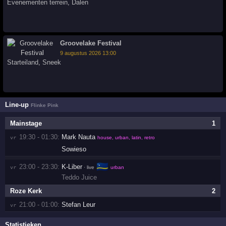
Evenementen terrein
,
Dalen
Groovelake Festival
9 augustus 2026 13:00
Starteiland
,
Sneek
Line-up
Flinke Pink
Mainstage
1
19:30 - 01:30:
Mark Nauta
vr 
house, urban, latin, retro
Sowieso
🇨🇼
23:00 - 23:30:
K-Liber
vr 
· live
urban
Teddo Juice
Roze Kerk
2
21:00 - 01:00:
Stefan Leur
vr 
Statistieken