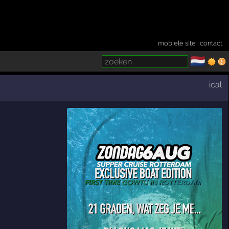
mobiele site
·
contact
🇳🇱
­
ical