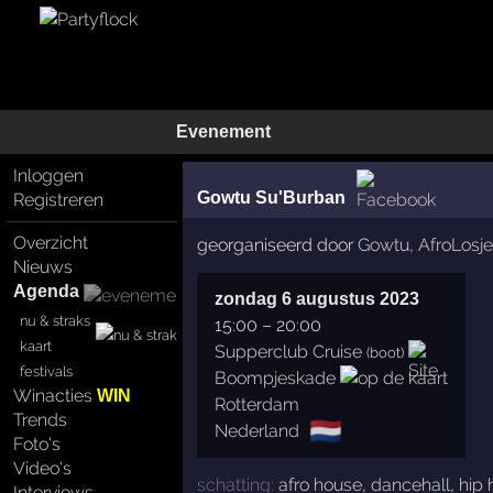
Evenement
Inloggen
Gowtu Su'Burban
Registreren
Overzicht
georganiseerd door
Gowtu
,
AfroLosj
Nieuws
Agenda
zondag 6 augustus 2023
nu & straks
15:00
–
20:00
kaart
Supperclub Cruise
(boot)
festivals
Boompjeskade
Winacties
WIN
Rotterdam
Trends
🇳🇱
Nederland
Foto's
Video's
schatting:
afro house
,
dancehall
,
hip 
Interviews