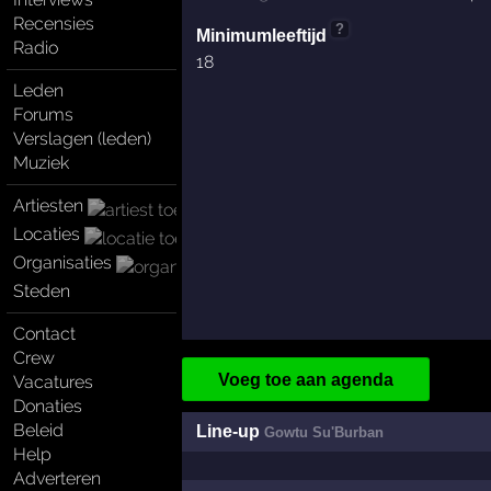
Recensies
?
Minimumleeftijd
Radio
18
Leden
Forums
Verslagen (leden)
Muziek
Artiesten
Locaties
Organisaties
Steden
Contact
Crew
Voeg toe aan agenda
Vacatures
Donaties
Beleid
Line-up
Gowtu Su'Burban
Help
Adverteren