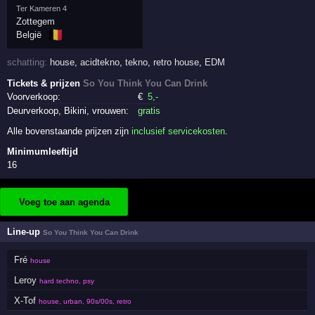
Ter Kameren 4
Zottegem
🇧🇪
België
schatting:
house
,
acidtekno
,
tekno
,
retro house
,
EDM
Tickets & prijzen
So You Think You Can Drink
Voorverkoop:
€
5
,-
Deurverkoop, Bikini, vrouwen:
gratis
Alle bovenstaande prijzen zijn
inclusief servicekosten
.
Minimumleeftijd
16
Voeg toe aan agenda
Line-up
So You Think You Can Drink
Fré
house
Leroy
hard techno, psy
X-Tof
house, urban, 90s/00s, retro