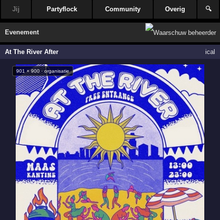
Jij
Partyflock
Community
Overig
🔍
Evenement
At The River After
ical
901 × 900 · organisatie