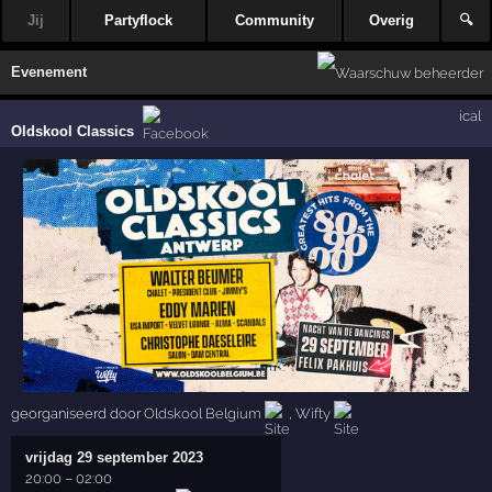
Jij
Partyflock
Community
Overig
🔍
Evenement
ical
Oldskool Classics
georganiseerd door
Oldskool Belgium
,
Wifty
vrijdag 29 september 2023
20:00
–
02:00