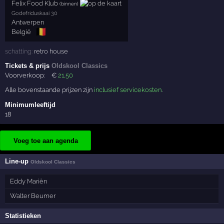
Felix Food Klub
(binnen)
Godefriduskaai 30
Antwerpen
🇧🇪
België
schatting:
retro house
Tickets & prijs
Oldskool Classics
Voorverkoop:
€
21
,50
Alle bovenstaande prijzen zijn
inclusief servicekosten
.
Minimumleeftijd
18
Voeg toe aan agenda
Line-up
Oldskool Classics
Eddy Mariën
Walter Beumer
Statistieken