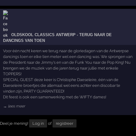
OLDSKOOL CLASSICS ANTWERP - TERUG NAAR DE
DANCINGS VAN TOEN
Voor één nacht keren we terug naar de gloriedagen van de Antwerpse
dancings toen er elke tien meter wel een dancing was. We sprongen van
de President naar de Jimmy's en van de Funk You naar de Pop King! Nu
brengen we de muziek van die jaren terug naar jullie met enkele
TOPPERS!
SPECIAL GUEST deze keer is Christophe Daeseleire, één van de
Daeseleire broertjes die allemaal wel eens achter een discobar te
vinden zijn, PARTY GUARANTEED!
Dit feest is ook een samenwerking met de WIFTY dames!
→ lees meer
Deel je mening!
Log in
of
registreer