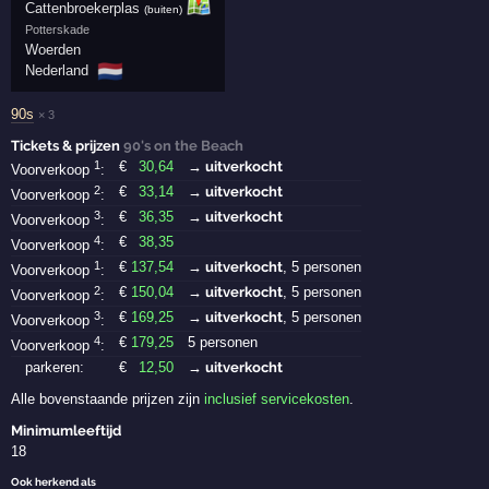
Cattenbroekerplas
(buiten)
Potterskade
Woerden
🇳🇱
Nederland
90s
× 3
Tickets & prijzen
90's on the Beach
1
€
30
,64
→ uitverkocht
Voorverkoop
:
2
€
33
,14
→ uitverkocht
Voorverkoop
:
3
€
36
,35
→ uitverkocht
Voorverkoop
:
4
€
38
,35
Voorverkoop
:
1
€
137
,54
→ uitverkocht
, 5 personen
Voorverkoop
:
2
€
150
,04
→ uitverkocht
, 5 personen
Voorverkoop
:
3
€
169
,25
→ uitverkocht
, 5 personen
Voorverkoop
:
4
€
179
,25
5 personen
Voorverkoop
:
parkeren:
€
12
,50
→ uitverkocht
Alle bovenstaande prijzen zijn
inclusief servicekosten
.
Minimumleeftijd
18
Ook herkend als