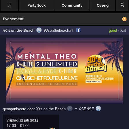
Jij
Partyflock
Community
Overig
🔍
Evenement
90's on the Beach
90sonthebeach.nl
goed
·
ical
georganiseerd door
90's on the Beach
⊂
XSENSE
vrijdag 12 juli 2024
17:00
–
01:00