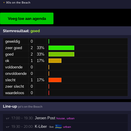
90s on the Beach
Voeg toe aan agenda
Stemresultaat:
goed
geweldig
0
zeer goed
2
33%
goed
2
33%
ok
1
17%
voldoende
0
onvoldoende
0
slecht
1
17%
zeer slecht
0
waardeloos
0
Line-up
90's on the Beach
17:00 - 19:30:
Jeroen Post
vr 
house, urban
🇨🇼
19:30 - 20:00:
K-Liber
vr 
· live
urban