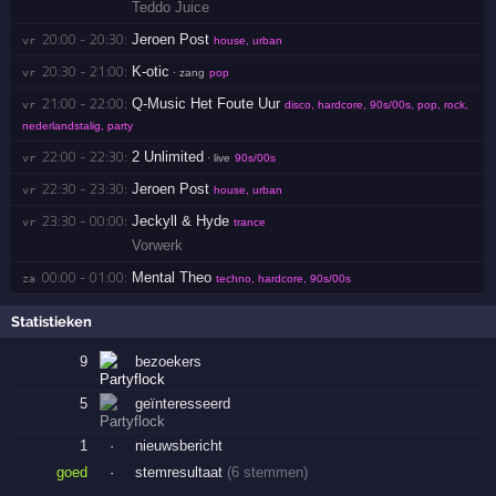
Teddo Juice
20:00 - 20:30:
Jeroen Post
vr 
house, urban
20:30 - 21:00:
K-otic
vr 
· zang
pop
21:00 - 22:00:
Q-Music Het Foute Uur
vr 
disco, hardcore, 90s/00s, pop, rock,
nederlandstalig, party
22:00 - 22:30:
2 Unlimited
vr 
· live
90s/00s
22:30 - 23:30:
Jeroen Post
vr 
house, urban
23:30 - 00:00:
Jeckyll & Hyde
vr 
trance
Vorwerk
00:00 - 01:00:
Mental Theo
za 
techno, hardcore, 90s/00s
Statistieken
9
bezoekers
5
geïnteresseerd
1
·
nieuwsbericht
goed
·
stemresultaat
(6 stemmen)