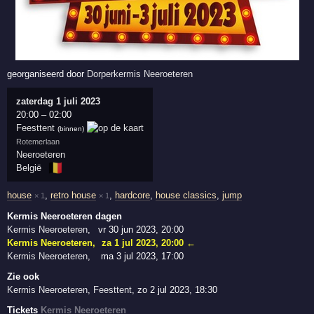
georganiseerd door
Dorperkermis Neeroeteren
zaterdag 1 juli 2023
20:00
–
02:00
Feesttent
(binnen)
Rotemerlaan
Neeroeteren
🇧🇪
België
house
,
retro house
,
hardcore
,
house classics
,
jump
× 1
× 1
Kermis Neeroeteren dagen
Kermis Neeroeteren
,
vr 30 jun 2023, 20:00
Kermis Neeroeteren
,
za 1 jul 2023, 20:00
←
Kermis Neeroeteren
,
ma 3 jul 2023, 17:00
Zie ook
Kermis Neeroeteren
,
Feesttent
,
zo 2 jul 2023, 18:30
Tickets
Kermis Neeroeteren