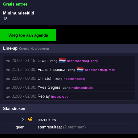
Gratis entree!
Minimumleeftijd
18
Voeg toe aan agenda
Line-up
Kermis Neeroeteren
🇳🇱
20:00 - 21:15:
Erwin
za 
· zang
nederlandstalig, party
🇳🇱
21:15 - 22:00:
Frans Theunisz
za 
· zang
nederlandstalig, rock
22:00 - 00:00:
Christoff
za 
· zang
nederlandstalig
00:00 - 01:00:
Yves Segers
zo 
· zang
nederlandstalig
01:00 - 02:00:
Replay
zo 
house, retro
Statistieken
2
bezoekers
geen
stemresultaat
(2 stemmen)