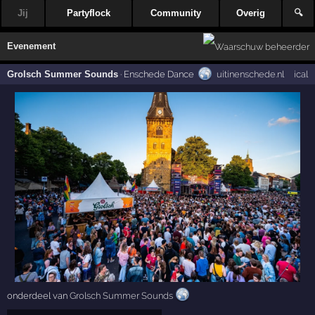
Jij
Partyflock
Community
Overig
🔍
Evenement
Grolsch Summer Sounds
·
Enschede Dance
uitinenschede.nl
ical
onderdeel van
Grolsch Summer Sounds