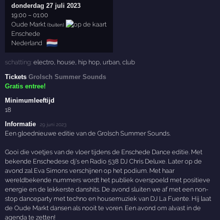
donderdag 27 juli 2023
19:00
–
01:00
Oude Markt
(buiten)
Enschede
🇳🇱
Nederland
schatting:
electro
,
house
,
hip hop
,
urban
,
club
Tickets
Grolsch Summer Sounds
Gratis entree!
Minimumleeftijd
18
Informatie
·
29 juni 2023
Een gloednieuwe editie van de Grolsch Summer Sounds.
Gooi die voetjes van de vloer tijdens de Enschede Dance editie. Met
bekende Enschedese dj's en Radio 538 DJ Chris Deluxe. Later op de
avond zal Eva Simons verschijnen op het podium. Met haar
wereldbekende nummers wordt het publiek overspoeld met positieve
energie en de lekkerste danshits. De avond sluiten we af met een non-
stop danceparty met techno en housemuziek van DJ La Fuente. Hij laat
de Oude Markt dansen als nooit te voren. Een avond om alvast in de
agenda te zetten!