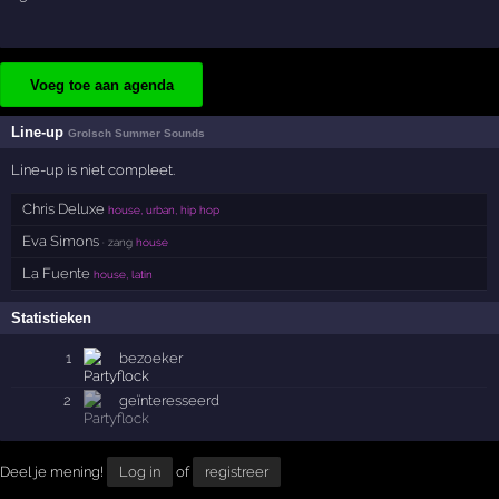
Voeg toe aan agenda
Line-up
Grolsch Summer Sounds
Line-up is niet compleet.
Chris Deluxe
house, urban, hip hop
Eva Simons
· zang
house
La Fuente
house, latin
Statistieken
1
bezoeker
2
geïnteresseerd
Deel je mening!
Log in
of
registreer