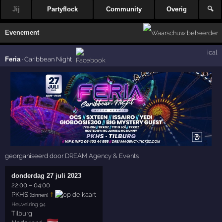
Jij
Partyflock
Community
Overig
🔍
Evenement
ical
Feria
·
Caribbean Night
georganiseerd door
DREAM Agency & Events
donderdag 27 juli 2023
22:00
–
04:00
PKHS
†
(binnen)
Heuvelring 94
Tilburg