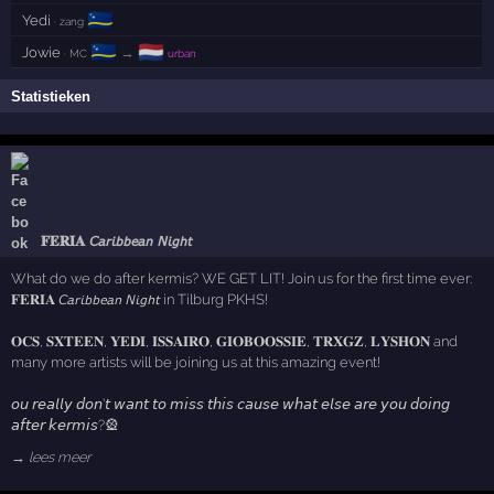
🇨🇼
Yedi
· zang
🇨🇼
🇳🇱
Jowie
→
· MC
urban
Statistieken
𝐅𝐄𝐑𝐈𝐀 𝘊𝘢𝘳𝘪𝘣𝘣𝘦𝘢𝘯 𝘕𝘪𝘨𝘩𝘵
What do we do after kermis? WE GET LIT! Join us for the first time ever:
𝐅𝐄𝐑𝐈𝐀 𝘊𝘢𝘳𝘪𝘣𝘣𝘦𝘢𝘯 𝘕𝘪𝘨𝘩𝘵 in Tilburg PKHS!
𝐎𝐂𝐒, 𝐒𝐗𝐓𝐄𝐄𝐍, 𝐘𝐄𝐃𝐈, 𝐈𝐒𝐒𝐀𝐈𝐑𝐎, 𝐆𝐈𝐎𝐁𝐎𝐎𝐒𝐒𝐈𝐄, 𝐓𝐑𝐗𝐆𝐙, 𝐋𝐘𝐒𝐇𝐎𝐍 and
many more artists will be joining us at this amazing event!
𝘰𝘶 𝘳𝘦𝘢𝘭𝘭𝘺 𝘥𝘰𝘯’𝘵 𝘸𝘢𝘯𝘵 𝘵𝘰 𝘮𝘪𝘴𝘴 𝘵𝘩𝘪𝘴 𝘤𝘢𝘶𝘴𝘦 𝘸𝘩𝘢𝘵 𝘦𝘭𝘴𝘦 𝘢𝘳𝘦 𝘺𝘰𝘶 𝘥𝘰𝘪𝘯𝘨
𝘢𝘧𝘵𝘦𝘳 𝘬𝘦𝘳𝘮𝘪𝘴?🎡
→ lees meer