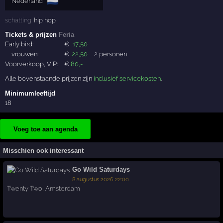
🇳🇱
Nederland
schatting:
hip hop
Tickets & prijzen
Feria
Early bird:
€
17
,50
vrouwen:
€
22
,50
2 personen
Voorverkoop, VIP:
€
80
,-
Alle bovenstaande prijzen zijn
inclusief servicekosten
.
Minimumleeftijd
18
Voeg toe aan agenda
Misschien ook interessant
Go Wild Saturdays
8 augustus 2026 22:00
Twenty Two
,
Amsterdam