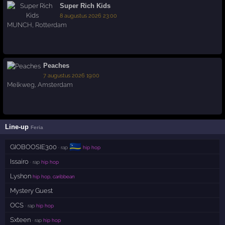
Super Rich Kids
8 augustus 2026 23:00
MUNCH
,
Rotterdam
Peaches
7 augustus 2026 19:00
Melkweg
,
Amsterdam
Line-up
Feria
🇨🇼
GIOBOOSIE300
· rap
hip hop
Issairo
· rap
hip hop
Lyshon
hip hop, caribbean
Mystery Guest
OCS
· rap
hip hop
Sxteen
· rap
hip hop