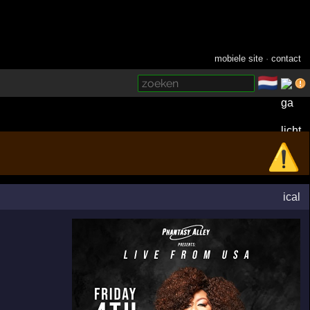
mobiele site
·
contact
🇳🇱
­
⚠️
ical