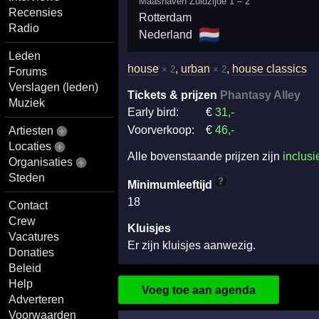
Maashaven Zuidzijde 1 – 2
Recensies
Rotterdam
Radio
🇳🇱
Nederland
Leden
house
,
urban
,
house classics
× 2
× 2
Forums
Verslagen (leden)
Tickets & prijzen
Phantasy Alley
Muziek
Early bird:
€
31
,-
Voorverkoop:
€
46
,-
Artiesten
Locaties
Alle bovenstaande prijzen zijn
inclusi
Organisaties
Steden
?
Minimumleeftijd
18
Contact
Crew
Kluisjes
Vacatures
Er zijn kluisjes aanwezig.
Donaties
Beleid
Help
Voeg toe aan agenda
Adverteren
Voorwaarden