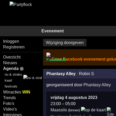
Evenement
Inloggen
Wijziging doorgeven
Registreren
Overzicht
Geen Facebook evenement geko
Nieuws
Agenda
Phantasy Alley
·
Robin S
nu & straks
kaart
georganiseerd door
Phantasy Alley
festivals
Winacties
WIN
vrijdag 4 augustus 2023
Trends
Foto's
23:00
–
05:00
Video's
Maassilo
(binnen)
Interviews