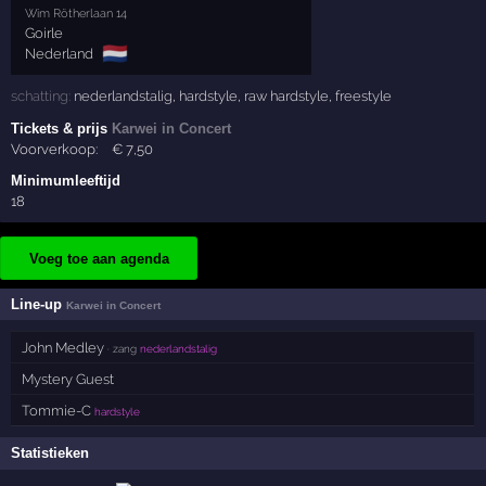
Wim Rötherlaan 14
Goirle
🇳🇱
Nederland
schatting:
nederlandstalig
,
hardstyle
,
raw hardstyle
,
freestyle
Tickets & prijs
Karwei in Concert
Voorverkoop:
€
7
,50
Minimumleeftijd
18
Voeg toe aan agenda
Line-up
Karwei in Concert
John Medley
· zang
nederlandstalig
Mystery Guest
Tommie-C
hardstyle
Statistieken