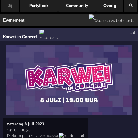
Jij
Partyflock
Community
Overig
🔍
Evenement
ical
Karwei in Concert
zaterdag 8 juli 2023
19:00
–
00:30
Parkeer plaats Karwei
(buiten)