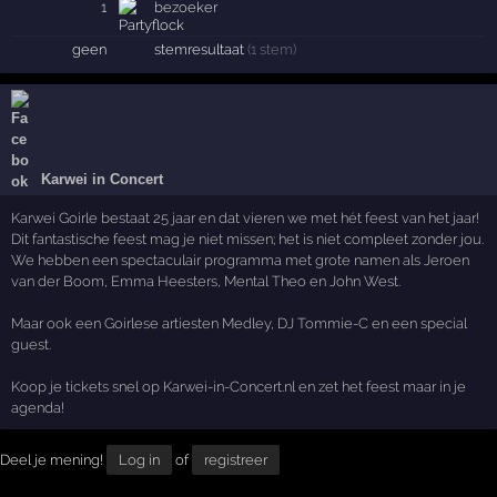
1
bezoeker
geen
stemresultaat
(1 stem)
Karwei in Concert
Karwei Goirle bestaat 25 jaar en dat vieren we met hét feest van het jaar!
Dit fantastische feest mag je niet missen; het is niet compleet zonder jou.
We hebben een spectaculair programma met grote namen als Jeroen
van der Boom, Emma Heesters, Mental Theo en John West.
Maar ook een Goirlese artiesten Medley, DJ Tommie-C en een special
guest.
Koop je tickets snel op Karwei-in-Concert.nl en zet het feest maar in je
agenda!
Deel je mening!
Log in
of
registreer