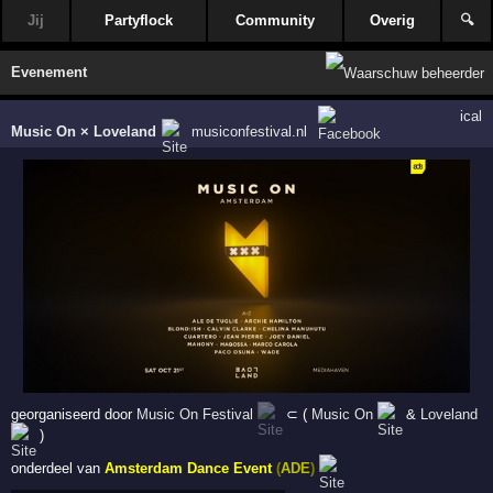
Jij
Partyflock
Community
Overig
🔍
Evenement
ical
Music On × Loveland
musiconfestival.nl
georganiseerd door
Music On Festival
⊂ (
Music On
&
Loveland
)
onderdeel van
Amsterdam Dance Event
(
ADE
)