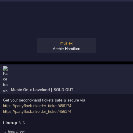
muziek
Archie Hamilton
Music On x Loveland | SOLD OUT
Get your second-hand tickets safe & secure via
https://partyflock.nl/order_ticket/456174
:
https://partyflock.nl/order_ticket/456174
𝗟𝗶𝗻𝗲𝘂𝗽 𝙰-𝚉
→ lees meer