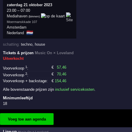
zaterdag 21 oktober 2023
23:00
–
07:00
Mediahaven
(binnen)
Moermanskkade 107
Amsterdam
🇳🇱
Nederland
schatting:
techno
,
house
Tickets & prijzen
Music On × Loveland
Uitverkocht
1
€
57
,46
Voorverkoop
:
2
€
70
,46
Voorverkoop
:
Voorverkoop + backstage:
€
154
,46
Alle bovenstaande prijzen zijn
inclusief servicekosten
.
Minimumleeftijd
18
Voeg toe aan agenda
Line-up
Music On × Loveland