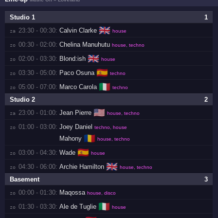
Studio 1
1
🇬🇧
23:30 - 00:30:
Calvin Clarke
za 
house
00:30 - 02:00:
Chelina Manuhutu
zo 
house, techno
🇬🇧
02:00 - 03:30:
Blond:ish
zo 
house
🇪🇸
03:30 - 05:00:
Paco Osuna
zo 
techno
🇮🇹
05:00 - 07:00:
Marco Carola
zo 
techno
Studio 2
2
🇺🇸
23:00 - 01:00:
Jean Pierre
za 
house, techno
01:00 - 03:00:
Joey Daniel
zo 
techno, house
🇷🇴
Mahony
house, techno
🇪🇸
03:00 - 04:30:
Wade
zo 
house
🇬🇧
04:30 - 06:00:
Archie Hamilton
zo 
house, techno
Basement
3
00:00 - 01:30:
Maqossa
zo 
house, disco
🇮🇹
01:30 - 03:30:
Ale de Tuglie
zo 
house