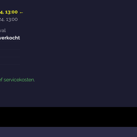
4, 13:00
←
4, 13:00
val
verkocht
ef servicekosten
.