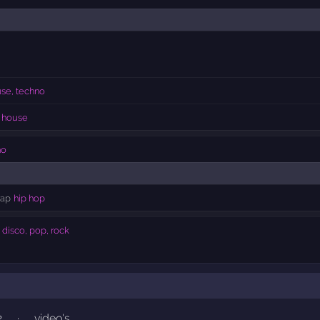
se, techno
 house
no
rap
hip hop
disco, pop, rock
2
·
video's