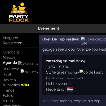
Evenement
Inloggen
Over De Top Festival
overdetopf
Registreren
georganiseerd door
Over De Top Fest
Overzicht
Nieuws
zaterdag 18 mei 2024
Agenda
13:00
–
00:00
nu & straks
Swite terrein
(buiten)
kaart
Hendrik Leemreizestraat 2
festivals
Lichtenvoorde
Winacties
WIN
🇳🇱
Nederland
Trends
Foto's
Video's
schatting:
techno
,
reggae
,
hip hop
Interviews