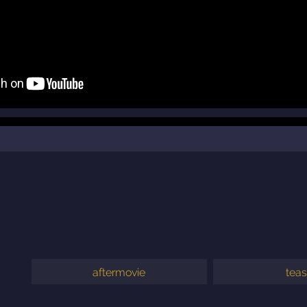
aftermovie
teas