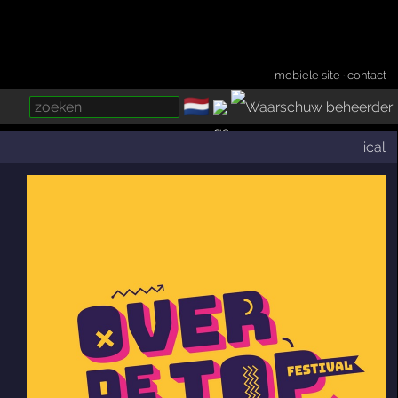
mobiele site
·
contact
🇳🇱
­
ical