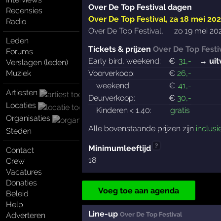
Over De Top Festival dagen
Recensies
Over De Top Festival
,
za 18 mei 202
Radio
Over De Top Festival
,
zo 19 mei 202
Leden
Tickets & prijzen
Over De Top Festi
Forums
Early bird, weekend:
€
31
,-
→ uit
Verslagen (leden)
Muziek
Voorverkoop:
€
26
,-
weekend:
€
41
,-
Artiesten
Deurverkoop:
€
30
,-
Locaties
Kinderen < 1.40:
gratis
Organisaties
Alle bovenstaande prijzen zijn
inclusi
Steden
?
Minimumleeftijd
Contact
18
Crew
Vacatures
Donaties
Voeg toe aan agenda
Beleid
Help
Line-up
Over De Top Festival
Adverteren