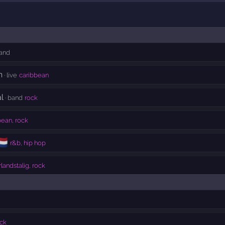
band
n
· live
caribbean
l
· band
rock
bean, rock
🇱
r&b, hip hop
landstalig, rock
ck