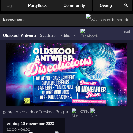
Jij
Partyflock
Community
Overig
🔍
Evenement
ical
Oldskool Antwerp
·
Discolicious Edition XL
georganiseerd door
Oldskool Belgium
,
Wifty
vrijdag 10 november 2023
20:00
–
04:00