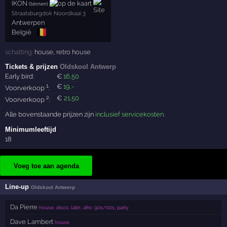
IKON
(binnen)
Straatsburgdok Noordkaai 3
Antwerpen
🇧🇪
België
schatting:
house
,
retro house
Tickets & prijzen
Oldskool Antwerp
Early bird:
€
16
,50
1
€
19
,-
Voorverkoop
:
2
€
21
,50
Voorverkoop
:
Alle bovenstaande prijzen zijn
inclusief servicekosten
.
Minimumleeftijd
18
Voeg toe aan agenda
Line-up
Oldskool Antwerp
Da Pierre
house, disco, latin, afro, 90s/00s, party
Dave Lambert
house