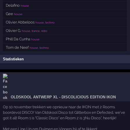
Delafino
house
Gee
house
Olivier Abbeloos
house, techno
Olivier G.
house, trance, retro
Phill Da Cunha
house
Tom de Neef
house, techno
Statistieken
OLDSKOOL ANTWERP XL - DISCOLICIOUS EDITION IKON
Op 10 november trekken we opnieuw naar de IKON met 2 Rooms
boordevol DISCO! Van Oldskool Disco tot Glitterbox en Defected, we've
got it all! Room 1 is "Classic Disco" en Room 2 is 3Nu Disco", heerlijk!
Met een Line Up om Duimen en Vingers bij af te likken!