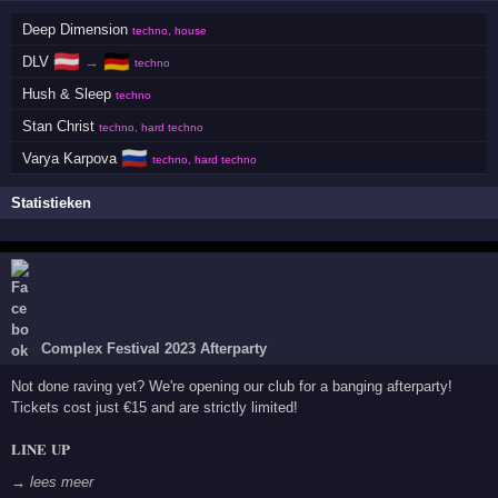
Deep Dimension
techno, house
🇦🇹
🇩🇪
DLV
→
techno
Hush & Sleep
techno
Stan Christ
techno, hard techno
🇷🇺
Varya Karpova
techno, hard techno
Statistieken
Complex Festival 2023 Afterparty
Not done raving yet? We're opening our club for a banging afterparty!
Tickets cost just €15 and are strictly limited!
𝐋𝐈𝐍𝐄 𝐔𝐏
→ lees meer