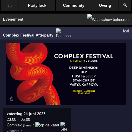
Jij
Partyflock
Community
Overig
🔍
Evenement
ical
Complex Festival Afterparty
zaterdag 24 juni 2023
23:00
–
05:00
Complex
(binnen)
Griend 6-7