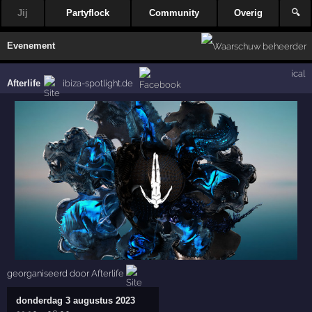
Jij
Partyflock
Community
Overig
🔍
Evenement
ical
Afterlife
ibiza-spotlight.de
georganiseerd door
Afterlife
donderdag 3 augustus 2023