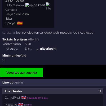
23:30
–
06:00
Hï Ibiza
(buiten)
Carretera
Playa d'en Bossa
Ibiza
🇪🇸
Spanje
schatting:
techno
,
electronica
,
deep tech
,
melodic techno
,
electro
Tickets & prijzen
Afterlife
Voorverkoop:
€
70
,-
tot 01:00:
€
45
,-
→ uitverkocht
Minimumleeftijd
18
Voeg toe aan agenda
Line-up
Afterlife
The Theatre
1
🇬🇧
CamelPhat
house, techno, psy
🇬🇧
Massano
techno