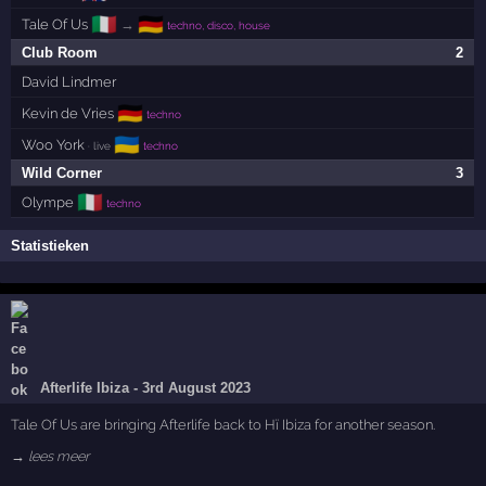
🇮🇹
🇩🇪
Tale Of Us
→
techno, disco, house
Club Room
2
David Lindmer
🇩🇪
Kevin de Vries
techno
🇺🇦
Woo York
· live
techno
Wild Corner
3
🇮🇹
Olympe
techno
Statistieken
Afterlife Ibiza - 3rd August 2023
Tale Of Us are bringing Afterlife back to Hï Ibiza for another season.
→ lees meer