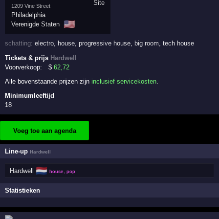
1209 Vine Street
Philadelphia
🇺🇸
Verenigde Staten
schatting:
electro
,
house
,
progressive house
,
big room
,
tech house
Tickets & prijs
Hardwell
Voorverkoop:
$
62
,72
Alle bovenstaande prijzen zijn
inclusief servicekosten
.
Minimumleeftijd
18
Voeg toe aan agenda
Line-up
Hardwell
🇳🇱
Hardwell
house, pop
Statistieken