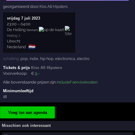
georganiseerd door
Kiss All Hipsters
vrijdag 7 juli 2023
23:00
–
04:00
De Helling
(binnen)
Helling 7
Utrecht
🇳🇱
Nederland
schatting:
pop
,
indie
,
hip hop
,
electronica
,
electro
Tickets & prijs
Kiss All Hipsters
Voorverkoop:
€
9
,-
Alle bovenstaande prijzen zijn
inclusief servicekosten
.
Minimumleeftijd
18
Voeg toe aan agenda
Misschien ook interessant