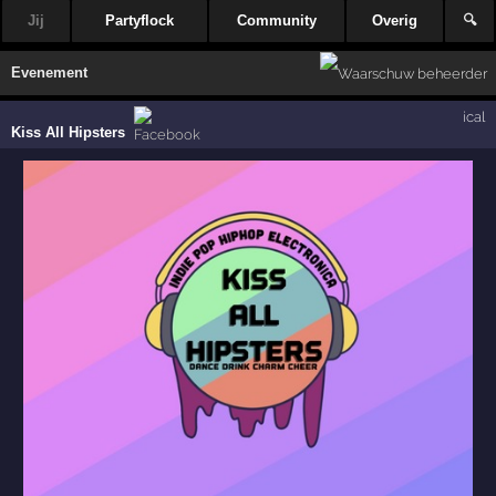
Jij
Partyflock
Community
Overig
🔍
Evenement
ical
Kiss All Hipsters