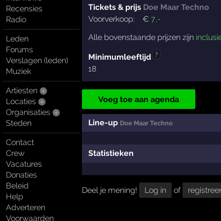
Tickets & prijs
Doe Maar Techno
Recensies
Voorverkoop:
€
7
,-
Radio
Alle bovenstaande prijzen zijn
inclusi
Leden
Forums
?
Minimumleeftijd
Verslagen (leden)
18
Muziek
Artiesten
Voeg toe aan agenda
Locaties
Organisaties
Line-up
Steden
Doe Maar Techno
Contact
Crew
Statistieken
Vacatures
Donaties
Beleid
Deel je mening!
Log in
of
registree
Help
Adverteren
Voorwaarden