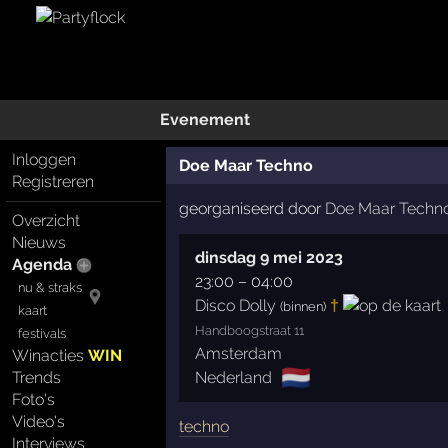
Evenement
Inloggen
Doe Maar Techno
Registreren
georganiseerd door
Doe Maar Techn
Overzicht
Nieuws
dinsdag 9 mei 2023
Agenda
23:00
–
04:00
nu & straks
Disco Dolly
†
(binnen)
kaart
Handboogstraat 11
festivals
Amsterdam
Winacties
WIN
🇳🇱
Nederland
Trends
Foto's
Video's
techno
Interviews