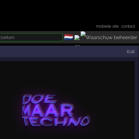
mobiele site
·
contact
🇳🇱
­
ical