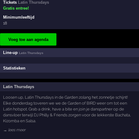
Tickets
Latin Thursdays
Gratis entree!
Minimumleeftijd
18
Voeg toe aan agenda
Line-up
Latin Thursdays
Statistieken
Latin Thursdays
Loosen up, Latin Thursdays in de Garden zolang het zonnetje schijnt!
Elke donderdag toveren we we de Garden of BIRD weer om tot een
Latin hotspot. Grab a drink, have a bite en join je danspartner op de
dansvloer terwijl DJ Philly & Friends zorgen voor de lekkerste Bachata,
Kizomba en Salsa.
→ lees meer