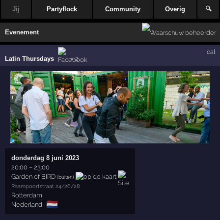
Jij
Partyflock
Community
Overig
🔍
Evenement
ical
Latin Thursdays
× 2
donderdag 8 juni 2023
20:00
–
23:00
Garden of BIRD
(buiten)
Raampoortstraat 24/26/28
Rotterdam
🇳🇱
Nederland