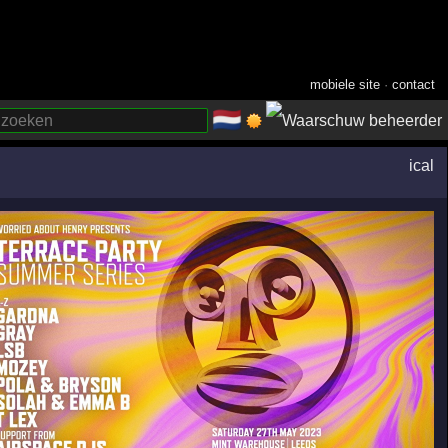
mobiele site
·
contact
🇳🇱
­
ical