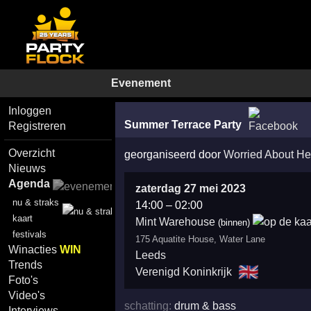
Evenement
Inloggen
Summer Terrace Party
Registreren
Overzicht
georganiseerd door
Worried About He
Nieuws
Agenda
zaterdag 27 mei 2023
nu & straks
14:00
–
02:00
kaart
Mint Warehouse
(binnen)
festivals
175 Aquatite House, Water Lane
Winacties
WIN
Leeds
Trends
🇬🇧
Verenigd Koninkrijk
Foto's
Video's
schatting:
drum & bass
Interviews