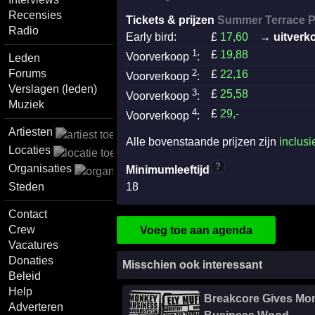
Recensies
Tickets & prijzen
Summer Terrace P
Radio
Early bird:
£
17
,60
→ uitverk
1
£
19
,88
Voorverkoop
:
Leden
Forums
2
£
22
,16
Voorverkoop
:
Verslagen (leden)
3
£
25
,58
Voorverkoop
:
Muziek
4
£
29
,-
Voorverkoop
:
Artiesten
Alle bovenstaande prijzen zijn
inclusi
Locaties
?
Organisaties
Minimumleeftijd
Steden
18
Contact
Crew
Voeg toe aan agenda
Vacatures
Donaties
Misschien ook interessant
Beleid
Help
Breakcore Gives Mo
Adverteren