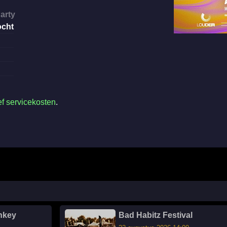
arty
ocht
ef servicekosten
.
nkey
Bad Habitz Festival