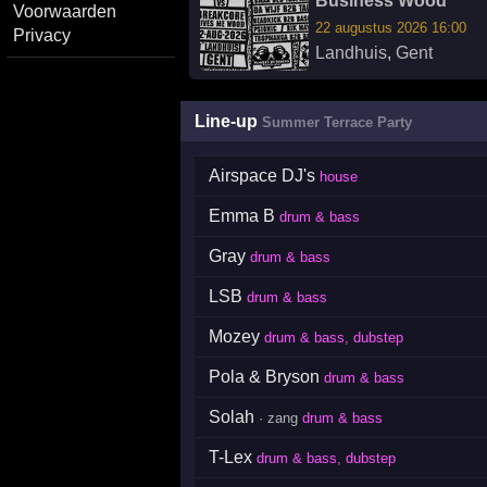
Business Wood
Voorwaarden
22 augustus 2026 16:00
Privacy
Landhuis
,
Gent
Line-up
Summer Terrace Party
Airspace DJ's
house
Emma B
drum & bass
Gray
drum & bass
LSB
drum & bass
Mozey
drum & bass, dubstep
Pola & Bryson
drum & bass
Solah
· zang
drum & bass
T-Lex
drum & bass, dubstep