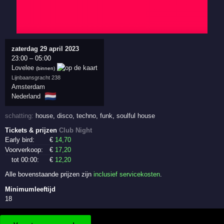
zaterdag 29 april 2023
23:00
–
05:00
Lovelee
(binnen)
Lijnbaansgracht 238
Amsterdam
🇳🇱
Nederland
schatting:
house
,
disco
,
techno
,
funk
,
soulful house
Tickets & prijzen
Club Night
Early bird:
€
14
,70
Voorverkoop:
€
17
,20
tot 00:00:
€
12
,20
Alle bovenstaande prijzen zijn
inclusief servicekosten
.
Minimumleeftijd
18