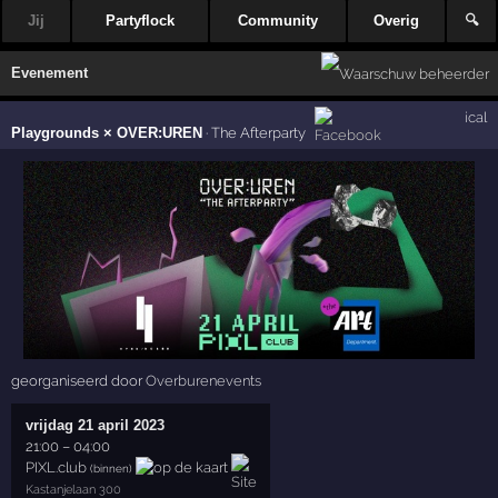
Jij
Partyflock
Community
Overig
🔍
Evenement
ical
Playgrounds × OVER:UREN
·
The Afterparty
georganiseerd door
Overburenevents
vrijdag 21 april 2023
21:00
–
04:00
PIXL.club
(binnen)
Kastanjelaan 300