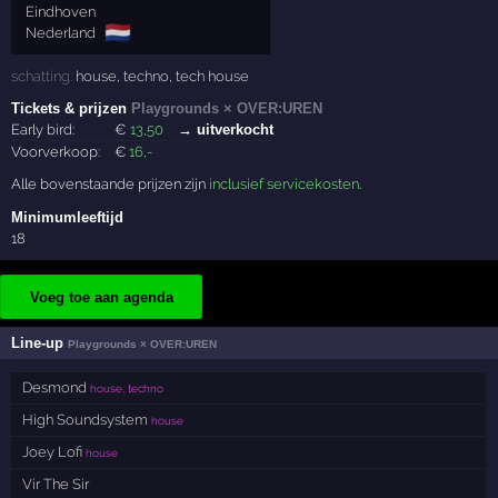
Eindhoven
🇳🇱
Nederland
schatting:
house
,
techno
,
tech house
Tickets & prijzen
Playgrounds × OVER:UREN
Early bird:
€
13
,50
→ uitverkocht
Voorverkoop:
€
16
,-
Alle bovenstaande prijzen zijn
inclusief servicekosten
.
Minimumleeftijd
18
Voeg toe aan agenda
Line-up
Playgrounds × OVER:UREN
Desmond
house, techno
High Soundsystem
house
Joey Lofi
house
Vir The Sir